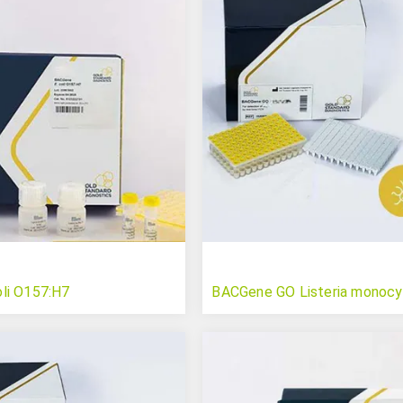
li O157:H7
BACGene GO Listeria monoc