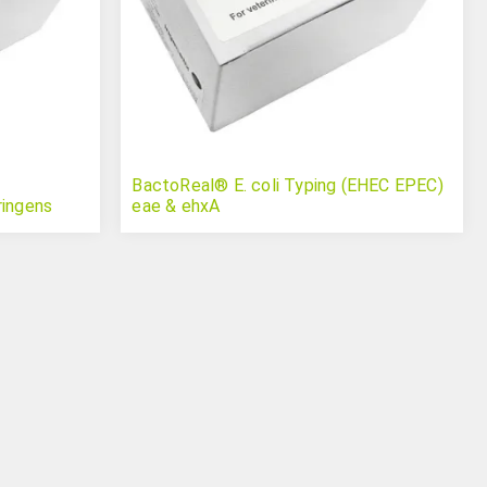
BactoReal® E. coli Typing (EHEC EPEC)
ringens
eae & ehxA