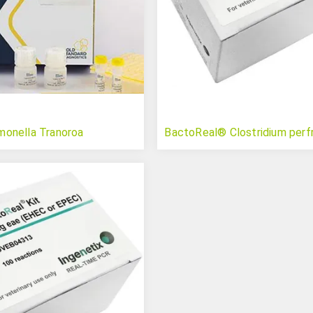
onella Tranoroa
BactoReal® Clostridium perf