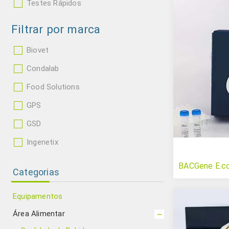
Testes Rápidos
Filtrar por marca
Biovet
Condalab
Food Solutions
GPS
GSD
Ingenetix
BACGene E.co
Categorias
Equipamentos
Área Alimentar