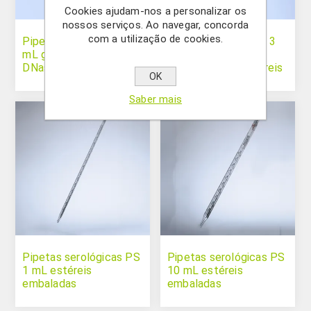
Cookies ajudam-nos a personalizar os
nossos serviços. Ao navegar, concorda
com a utilização de cookies.
Pipetas Pasteur PE 3
Pipetas Pasteur PE 3
mL graduadas sem
mL graduadas sem
DNase/RNase
DNase/RNase estéreis
OK
assépticas a granel
embaladas
individualmente
Saber mais
Pipetas serológicas PS
Pipetas serológicas PS
1 mL estéreis
10 mL estéreis
embaladas
embaladas
individualmente
individualmente