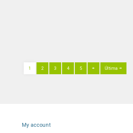
1
2
3
4
5
Última
My account