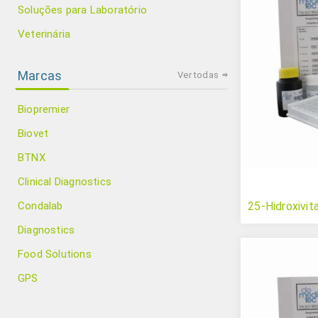
Soluções para Laboratório
Veterinária
Marcas
Ver todas
Biopremier
Biovet
BTNX
Clinical Diagnostics
Condalab
25-Hidroxivit
Diagnostics
Food Solutions
GPS