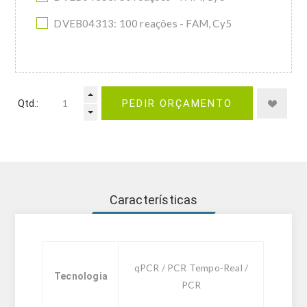
DVEB04313: 100 reações - FAM, Cy5
Qtd.:
PEDIR ORÇAMENTO
Características
qPCR / PCR Tempo-Real /
Tecnologia
PCR