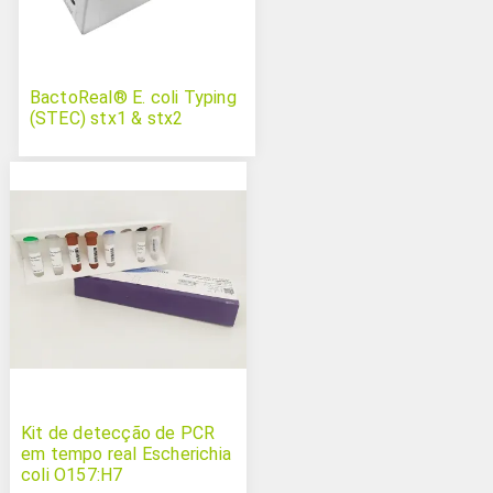
BactoReal® E. coli Typing
(STEC) stx1 & stx2
Kit de detecção de PCR
em tempo real Escherichia
coli O157:H7