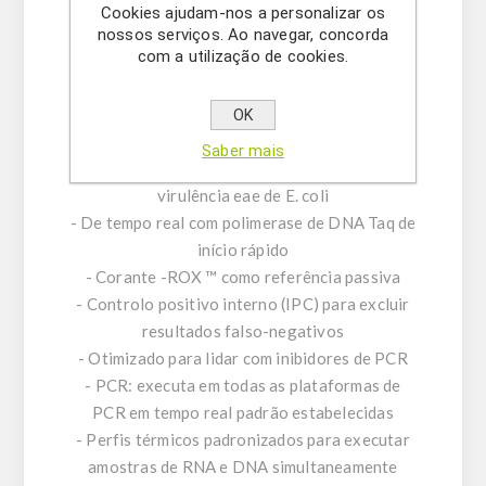
um controlo positivo interno (IPC). Para
Cookies ajudam-nos a personalizar os
minimizar a contaminação cruzada de PCR, a
nossos serviços. Ao navegar, concorda
com a utilização de cookies.
mistura de reação incluída contém dUTP e
uracil-N glicosilase (UNG).
OK
Características do produto:
Saber mais
- Amplificação e deteção: genes associados à
virulência eae de E. coli
- De tempo real com polimerase de DNA Taq de
início rápido
- Corante -ROX ™ como referência passiva
- Controlo positivo interno (IPC) para excluir
resultados falso-negativos
- Otimizado para lidar com inibidores de PCR
- PCR: executa em todas as plataformas de
PCR em tempo real padrão estabelecidas
- Perfis térmicos padronizados para executar
amostras de RNA e DNA simultaneamente