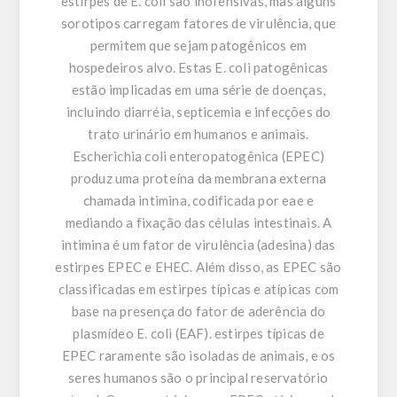
estirpes de E. coli são inofensivas, mas alguns
sorotipos carregam fatores de virulência, que
permitem que sejam patogênicos em
hospedeiros alvo. Estas E. coli patogênicas
estão implicadas em uma série de doenças,
incluindo diarréia, septicemia e infecções do
trato urinário em humanos e animais.
Escherichia coli enteropatogênica (EPEC)
produz uma proteína da membrana externa
chamada intimina, codificada por eae e
mediando a fixação das células intestinais. A
intimina é um fator de virulência (adesina) das
estirpes EPEC e EHEC. Além disso, as EPEC são
classificadas em estirpes típicas e atípicas com
base na presença do fator de aderência do
plasmídeo E. coli (EAF). estirpes típicas de
EPEC raramente são isoladas de animais, e os
seres humanos são o principal reservatório