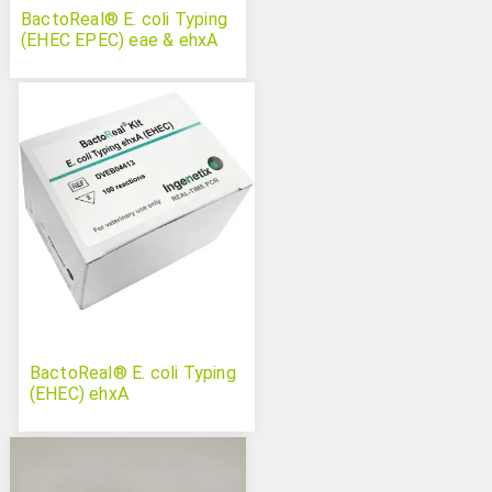
BactoReal® E. coli Typing
(EHEC EPEC) eae & ehxA
BactoReal® E. coli Typing
(EHEC) ehxA