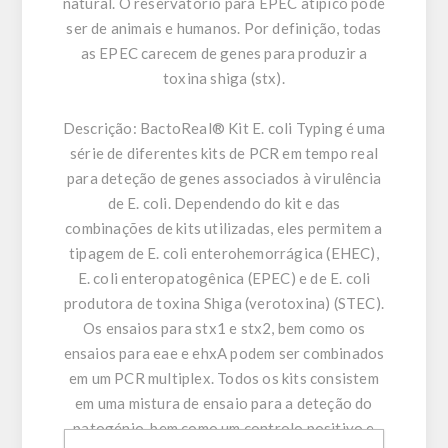
natural. O reservatório para EPEC atípico pode
ser de animais e humanos. Por definição, todas
as EPEC carecem de genes para produzir a
toxina shiga (stx).
Descrição:
BactoReal® Kit E. coli Typing é uma
série de diferentes kits de PCR em tempo real
para deteção de genes associados à virulência
de E. coli. Dependendo do kit e das
combinações de kits utilizadas, eles permitem a
tipagem de E. coli enterohemorrágica (EHEC),
E. coli enteropatogênica (EPEC) e de E. coli
produtora de toxina Shiga (verotoxina) (STEC).
Os ensaios para stx1 e stx2, bem como os
ensaios para eae e ehxA podem ser combinados
em um PCR multiplex. Todos os kits consistem
em uma mistura de ensaio para a deteção do
patogénio, bem como um controlo positivo e