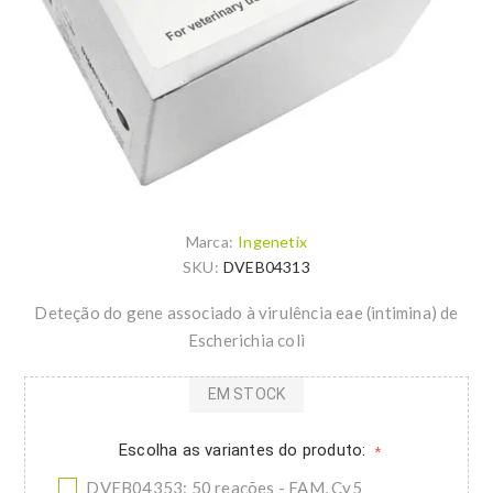
Marca:
Ingenetix
SKU:
DVEB04313
Deteção do gene associado à virulência eae (intimina) de
Escherichia coli
EM STOCK
Escolha as variantes do produto:
*
DVEB04353: 50 reações - FAM, Cy5