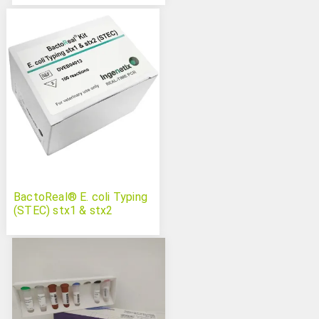
BactoReal® E. coli Typing
(STEC) stx1 & stx2