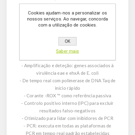
em uma mistura de ensaio para a deteção do
patogénio, bem como um controlo positivo e
Cookies ajudam-nos a personalizar os
nossos serviços. Ao navegar, concorda
um controlo positivo interno (IPC). Para
com a utilização de cookies.
minimizar a contaminação cruzada de PCR, a
mistura de reação incluída contém dUTP e
OK
uracil-N glicosilase (UNG).
Saber mais
Características do produto:
- Amplificação e deteção: genes associados à
virulência eae e ehxA de E. coli
- De tempo real com polimerase de DNA Taq de
início rápido
- Corante -ROX ™ como referência passiva
- Controlo positivo interno (IPC) para excluir
resultados falso-negativos
- Otimizado para lidar com inibidores de PCR
- PCR: executa em todas as plataformas de
PCR em tempo real padrão estabelecidas