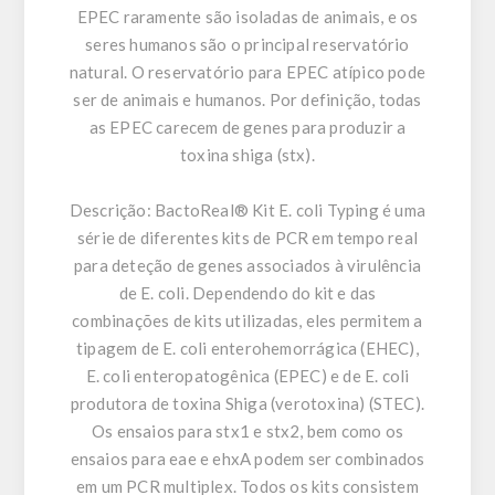
EPEC raramente são isoladas de animais, e os
seres humanos são o principal reservatório
natural. O reservatório para EPEC atípico pode
ser de animais e humanos. Por definição, todas
as EPEC carecem de genes para produzir a
toxina shiga (stx).
Descrição:
BactoReal® Kit E. coli Typing é uma
série de diferentes kits de PCR em tempo real
para deteção de genes associados à virulência
de E. coli. Dependendo do kit e das
combinações de kits utilizadas, eles permitem a
tipagem de E. coli enterohemorrágica (EHEC),
E. coli enteropatogênica (EPEC) e de E. coli
produtora de toxina Shiga (verotoxina) (STEC).
Os ensaios para stx1 e stx2, bem como os
ensaios para eae e ehxA podem ser combinados
em um PCR multiplex. Todos os kits consistem