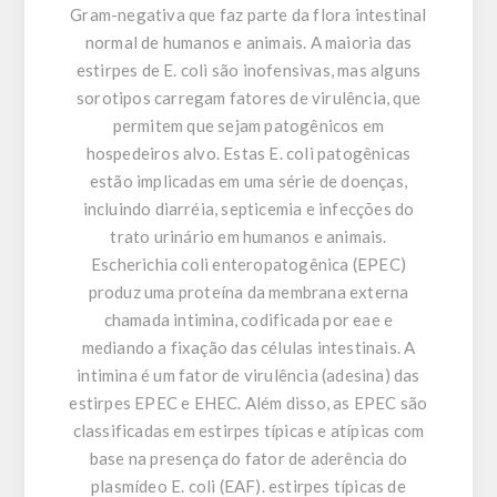
Gram-negativa que faz parte da flora intestinal
normal de humanos e animais. A maioria das
estirpes de E. coli são inofensivas, mas alguns
sorotipos carregam fatores de virulência, que
permitem que sejam patogênicos em
hospedeiros alvo. Estas E. coli patogênicas
estão implicadas em uma série de doenças,
incluindo diarréia, septicemia e infecções do
trato urinário em humanos e animais.
Escherichia coli enteropatogênica (EPEC)
produz uma proteína da membrana externa
chamada intimina, codificada por eae e
mediando a fixação das células intestinais. A
intimina é um fator de virulência (adesina) das
estirpes EPEC e EHEC. Além disso, as EPEC são
classificadas em estirpes típicas e atípicas com
base na presença do fator de aderência do
plasmídeo E. coli (EAF). estirpes típicas de