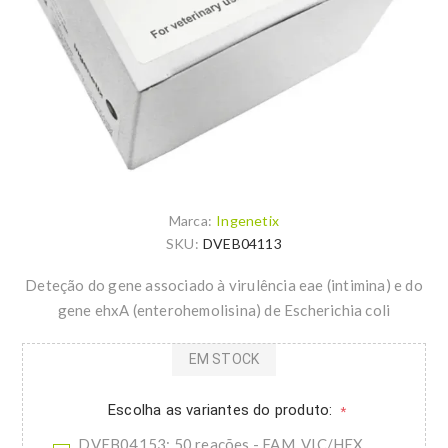
Marca:
Ingenetix
SKU:
DVEB04113
Deteção do gene associado à virulência eae (intimina) e do
gene ehxA (enterohemolisina) de Escherichia coli
EM STOCK
Escolha as variantes do produto:
*
DVEB04153: 50 reações - FAM, VIC/HEX,