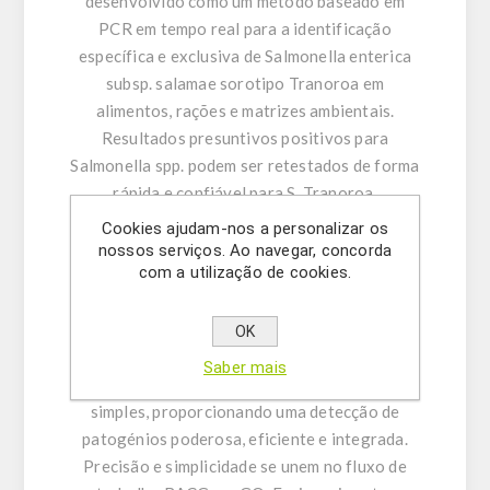
desenvolvido como um método baseado em
PCR em tempo real para a identificação
específica e exclusiva de Salmonella enterica
subsp. salamae sorotipo Tranoroa em
alimentos, rações e matrizes ambientais.
Resultados presuntivos positivos para
Salmonella spp. podem ser retestados de forma
rápida e confiável para S. Tranoroa,
diretamente a partir dos lisados ​​originais,
Cookies ajudam-nos a personalizar os
permitindo a implementação de mecanismos
nossos serviços. Ao navegar, concorda
com a utilização de cookies.
adequados de controlo de processo sem a
necessidade de hardware e consumíveis
adicionais. Fluxo de trabalho BACGene GO: 2
OK
etapas simples e simplificadas. Otimize as
Saber mais
operações do seu laboratório em duas etapas
simples, proporcionando uma detecção de
patogénios poderosa, eficiente e integrada.
Precisão e simplicidade se unem no fluxo de