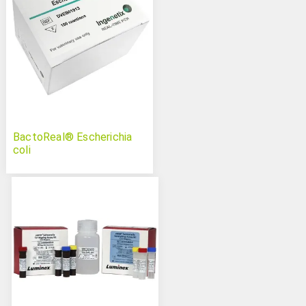
BactoReal® Escherichia
coli