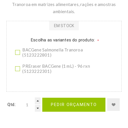
Tranoroa em matrizes alimentares, rações e amostras
ambientais.
EM STOCK
Escolha as variantes do produto:
*
BACGene Salmonella Tranoroa
(5123222801)
PREraser BACGene (1 mL) - 96 rxn
(5123222301)
Qtd.:
PEDIR ORÇAMENTO