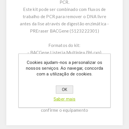
PCR.
Este kit pode ser combinado com fluxos de
trabalho de PCR para remover o DNA livre
antes da lise através de digestão enzimática -
PREraser BACGene (5123222301)
Formatos do kit:
- BACGene Listeria Multiplex (96 rxn)
(5123221901)
Cookies ajudam-nos a personalizar os
- BACGene Listeria Multiplex (96x10 rxn)
nossos serviços. Ao navegar, concorda
com a utilização de cookies.
(5123221911)
- BACGene Listeria Multiplex (HTP) (96x10
rxn) (5123221910)
OK
Saber mais
Certificação AOAC e AFNOR (por favor,
confirme o equipamento