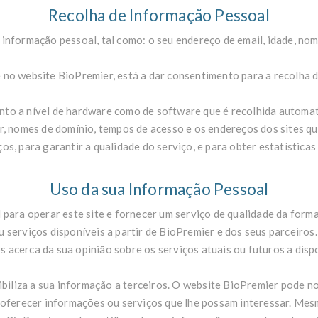
Recolha de Informação Pessoal
nformação pessoal, tal como: o seu endereço de email, idade, nome
 no website BioPremier, está a dar consentimento para a recolha 
anto a nível de hardware como de software que é recolhida automa
ser, nomes de domínio, tempos de acesso e os endereços dos sites q
s, para garantir a qualidade do serviço, e para obter estatísticas
Uso da sua Informação Pessoal
ara operar este site e fornecer um serviço de qualidade da form
u serviços disponíveis a partir de BioPremier e dos seus parceiro
s acerca da sua opinião sobre os serviços atuais ou futuros a dispo
biliza a sua informação a terceiros. O website BioPremier pode n
e oferecer informações ou serviços que lhe possam interessar. Mes