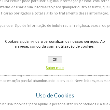
ite BioPremier pode partilhar alguma informação pessoal com terce
izadas de usar a sua informação para qualquer outro assunto, que
ficarão obrigados a total sigilo no tratamento dessa informação.
alquer tipo de informação de índole racial, religiosa, sexual ou 
inas que visita dentro do website BioPremier, por forma a determi
Cookies ajudam-nos a personalizar os nossos serviços. Ao
e ser usada para mostrar conteúdo publicitário mais de acordo co
navegar, concorda com a utilização de cookies.
lizarão a sua informação pessoal, sem o seu consentimento, apena
OK
competente.
Saber mais
 fazendo login na sua conta. Pode removê-los clicando na opção "
 uma remoção parcial abandonando o envio de Newsletters, mas man
Uso de Cookies
er usa "cookies" para ajudar a personalizar os conteúdos e a sua 