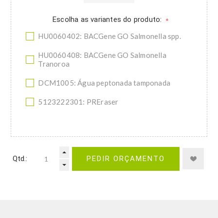
Escolha as variantes do produto:
*
HU0060402: BACGene GO Salmonella spp.
HU0060408: BACGene GO Salmonella
Tranoroa
DCM1005: Água peptonada tamponada
5123222301: PREraser
Qtd.:
PEDIR ORÇAMENTO