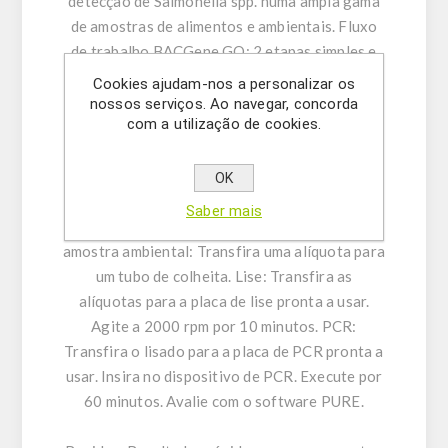
detecção de Salmonella spp. numa ampla gama
de amostras de alimentos e ambientais. Fluxo
de trabalho BACGene GO: 2 etapas simples e
simplificadas. Otimize as operações do seu
Cookies ajudam-nos a personalizar os
laboratório em duas etapas simples,
nossos serviços. Ao navegar, concorda
com a utilização de cookies.
proporcionando uma detecção de patogénios
poderosa, eficiente e integrada. Precisão e
simplicidade unem-se no fluxo de trabalho
OK
BACGene GO. Enriquecimento: Enriqueça de
Saber mais
acordo com o tipo de matriz alimentar ou
amostra ambiental: Transfira uma alíquota para
um tubo de colheita. Lise: Transfira as
alíquotas para a placa de lise pronta a usar.
Agite a 2000 rpm por 10 minutos. PCR:
Transfira o lisado para a placa de PCR pronta a
usar. Insira no dispositivo de PCR. Execute por
60 minutos. Avalie com o software PURE.