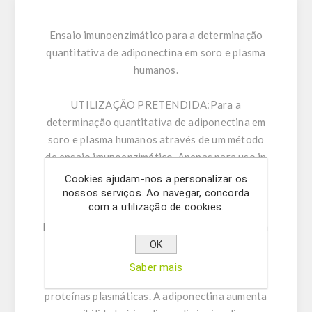
Ensaio imunoenzimático para a determinação
quantitativa de adiponectina em soro e plasma
humanos.
UTILIZAÇÃO PRETENDIDA:
Para a
determinação quantitativa de adiponectina em
soro e plasma humanos através de um método
de ensaio imunoenzimático. Apenas para uso in
vitro.
Cookies ajudam-nos a personalizar os
nossos serviços. Ao navegar, concorda
com a utilização de cookies.
INFORMAÇÃO GERAL:
A adiponectina é uma
hormona que modula a regulação da glucose e a
oxidação de ácidos gordos. É secretada pelo
OK
tecido adiposo e pela placenta para a corrente
Saber mais
sanguínea e representa 0,01% de todas as
proteínas plasmáticas. A adiponectina aumenta