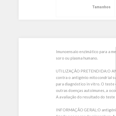
Tamanhos
Imunoensaio enzimático para a me
soro ou plasma humano.
UTILIZAÇÃO PRETENDIDA:
O AM
contra o antigénio mitocondrial 
para diagnóstico in vitro. O teste
outras doenças autoimunes, a oco
A avaliação do resultado do teste
INFORMAÇÃO GERAL:
O antigén