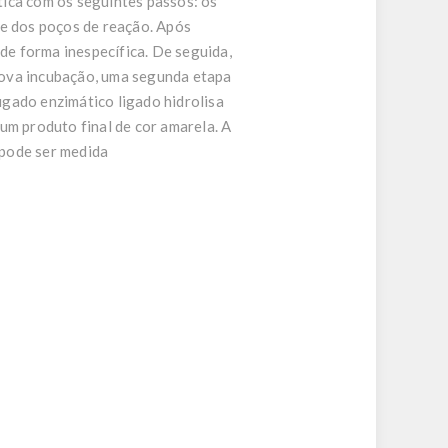
tica com os seguintes passos: os
ie dos poços de reação. Após
e forma inespecífica. De seguida,
nova incubação, uma segunda etapa
gado enzimático ligado hidrolisa
um produto final de cor amarela. A
 pode ser medida