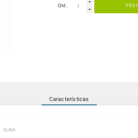
Qtd.:
PED
Características
ELISA