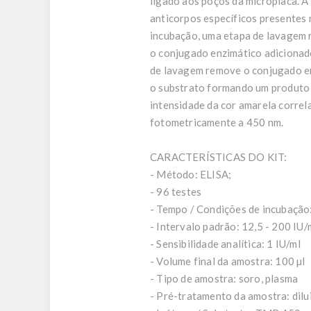
ligado aos poços da microplaca. A
anticorpos específicos presentes 
incubação, uma etapa de lavagem 
o conjugado enzimático adicionad
de lavagem remove o conjugado enz
o substrato formando um produto d
intensidade da cor amarela corre
fotometricamente a 450 nm.
CARACTERÍSTICAS DO KIT:
- Método: ELISA;
- 96 testes
- Tempo / Condições de incubação: 
- Intervalo padrão: 12,5 - 200 IU/
- Sensibilidade analítica: 1 IU/ml
- Volume final da amostra: 100 µl
- Tipo de amostra: soro, plasma
- Pré-tratamento da amostra: dil