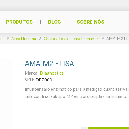
PRODUTOS
BLOG
SOBRE NÓS
cio
/
Área Humana
/
Outros Testes para Humanos
/
AMA-M2 EL
AMA-M2 ELISA
Marca:
Diagnostics
SKU:
DE7000
Imunoensaio enzimático para a medição quantitativa 
mitocondrial subtipo M2 em soro ou plasma humano.