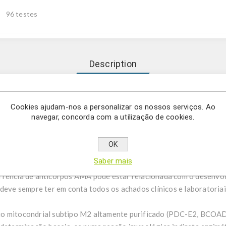
96 testes
Description
dição quantitativa de autoanticorpos da classe IgG contra o anti
Cookies ajudam-nos a personalizar os nossos serviços. Ao
navegar, concorda com a utilização de cookies.
A-M2 é um sistema de teste ELISA para a medição quantitativa de
OK
subtipo M2 em soro ou plasma humano. Este produto destina-se exc
Saber mais
 é utilizado como auxílio no diagnóstico diferencial da cirrose bil
rrência de anticorpos AMA pode estar relacionada com o desenvo
 deve sempre ter em conta todos os achados clínicos e laboratoriai
io mitocondrial subtipo M2 altamente purificado (PDC-E2, BCO