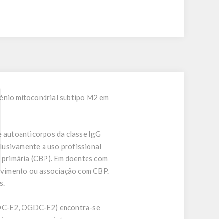
génio mitocondrial subtipo M2 em
 autoanticorpos da classe IgG
lusivamente a uso profissional
iar primária (CBP). Em doentes com
lvimento ou associação com CBP.
s.
ADC-E2, OGDC-E2) encontra-se