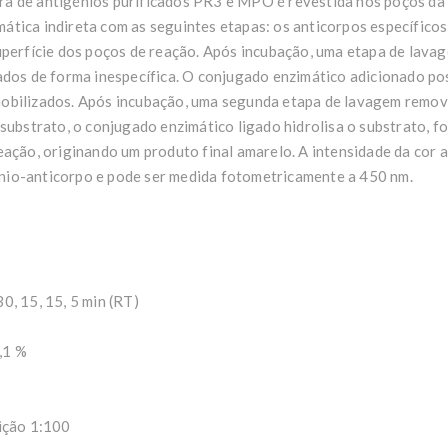
ra de antigénios purificados PR3 e MPO é revestida nos poços da
ática indireta com as seguintes etapas: os anticorpos específico
superfície dos poços de reação. Após incubação, uma etapa de la
ados de forma inespecífica. O conjugado enzimático adicionado po
obilizados. Após incubação, uma segunda etapa de lavagem remov
 substrato, o conjugado enzimático ligado hidrolisa o substrato, f
eação, originando um produto final amarelo. A intensidade da cor 
io-anticorpo e pode ser medida fotometricamente a 450 nm.
0, 15, 15, 5 min (RT)
5,1 %
uição 1:100