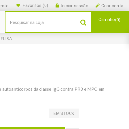
ento
Favoritos
(0)
Iniciar sessão
Criar conta
Carrinho
0
 ELISA
de autoanticorpos da classe IgG contra PR3 e MPO em
EM STOCK