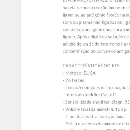
INFORMAÇÃO GERAL:
Uma mistu
baseia-se numa reação imunoenzim
ligam-se ao antigénio fixado na 
soro ou plasma não ligados ou lig
complexos antigénio-anticorpo im
ligado. Após adição da solução de
adição de um ácido interrompe a r
concentração do complexo antigén
CARACTERÍSTICAS DO KIT:
- Método: ELISA
- 96 testes
- Tempo/condições de incubação: 3
- Intervalo padrão: Cut-off
- Sensibilidade analítica: diagn. 9
- Volume final da amostra: 100 µl
- Tipo de amostra: soro, plasma
- Pré-tratamento da amostra: dil