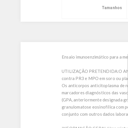
Tamanhos
Ensaio imunoenzimático para a me
UTILIZAÇÃO PRETENDIDA:
O AN
contra PR3 e MPO em soro ou plas
Os anticorpos anticitoplasma de n
marcadores diagnósticos das vasc
(GPA, anteriormente designada gr
granulomatose eosinofílica com po
conjunto com outros dados laborato