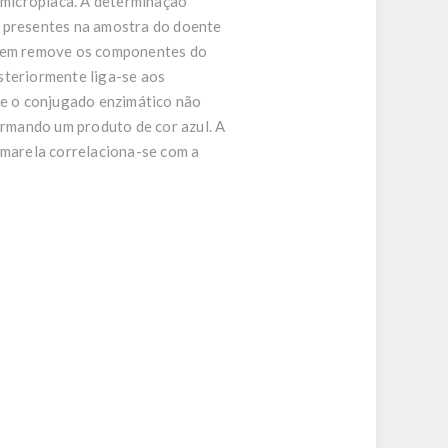
 microplaca. A determinação
s presentes na amostra do doente
vagem remove os componentes do
steriormente liga-se aos
e o conjugado enzimático não
ormando um produto de cor azul. A
amarela correlaciona-se com a