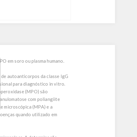
 MPO em soro ou plasma humano.
 de autoanticorpos da classe IgG
onal para diagnóstico in vitro.
eloperoxidase (MPO) são
ranulomatose com poliangiite
te microscópica (MPA) e a
doenças quando utilizado em