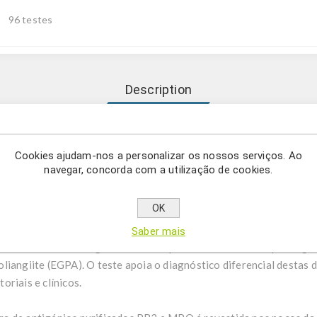
96 testes
Description
dição qualitativa de autoanticorpos da classe IgG contra PR3 e
Cookies ajudam-nos a personalizar os nossos serviços. Ao
navegar, concorda com a utilização de cookies.
CA Screen é um sistema de teste ELISA para a medição qualitativa
ma humano. Este produto destina-se exclusivamente a uso profissi
OK
eutrófilos (ANCA) dirigidos contra a proteinase 3 (PR3) ou a mi
ulites associadas a ANCA. A PR3 é o antigénio de referência na g
Saber mais
anulomatose de Wegener). A MPO permite diferenciar a poliangii
liangiite (EGPA). O teste apoia o diagnóstico diferencial destas 
riais e clínicos.