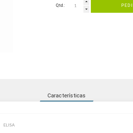
Qtd.:
PED
Características
ELISA