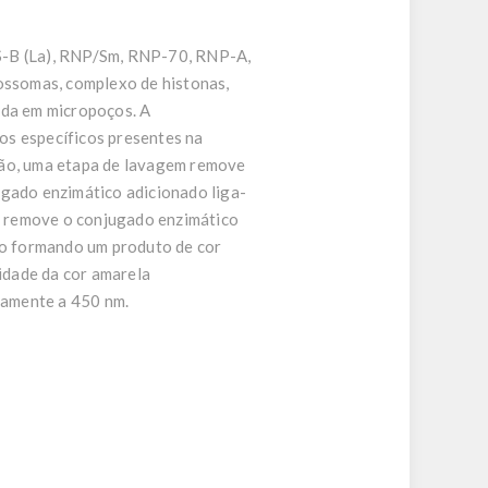
SS-B (La), RNP/Sm, RNP-70, RNP-A,
ossomas, complexo de histonas,
ada em micropoços. A
os específicos presentes na
ção, uma etapa de lavagem remove
ugado enzimático adicionado liga-
m remove o conjugado enzimático
ato formando um produto de cor
sidade da cor amarela
camente a 450 nm.