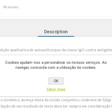
96 testes
Description
ição qualitativa de autoanticorpos da classe IgG contra antigén
Cookies ajudam-nos a personalizar os nossos serviços. Ao
navegar, concorda com a utilização de cookies.
Detect é um sistema de teste ELISA para a medição qualitativa de
(Ro-60), SS-B (La), RNP/Sm, RNP-70, RNP-A, RNP-C, Sm-BB, Sm-D, 
ssomas, mononucleossomas, complexo de histonas, histona H1, hi
OK
rómero B em amostras de soro ou plasma humano. Este produto des
Saber mais
itro. O teste é utilizado para rastreio de doentes com suspeita de
o sistémico, doença mista do tecido conjuntivo, síndrome de Sjögr
liação de um resultado de teste deve ter sempre em consideração 