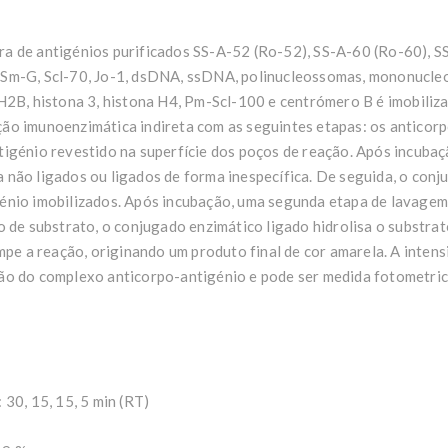
ra de antigénios purificados SS-A-52 (Ro-52), SS-A-60 (Ro-60), 
Sm-G, Scl-70, Jo-1, dsDNA, ssDNA, polinucleossomas, mononucle
H2B, histona 3, histona H4, Pm-Scl-100 e centrómero B é imobiliz
ão imunoenzimática indireta com as seguintes etapas: os anticorp
tigénio revestido na superfície dos poços de reação. Após incuba
não ligados ou ligados de forma inespecífica. De seguida, o conj
énio imobilizados. Após incubação, uma segunda etapa de lavage
o de substrato, o conjugado enzimático ligado hidrolisa o substr
mpe a reação, originando um produto final de cor amarela. A inten
ão do complexo anticorpo-antigénio e pode ser medida fotometri
30, 15, 15, 5 min (RT)