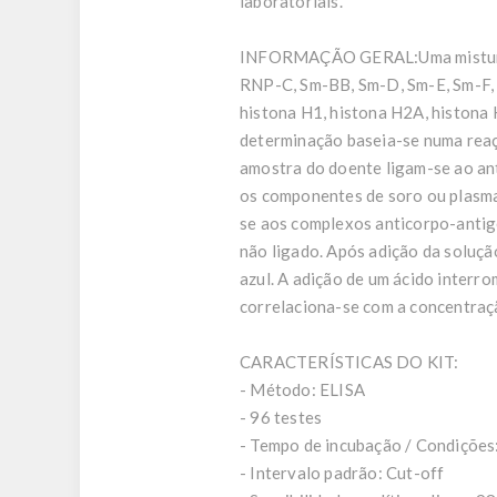
laboratoriais.
INFORMAÇÃO GERAL:
Uma mistu
RNP-C, Sm-BB, Sm-D, Sm-E, Sm-F, 
histona H1, histona H2A, histona 
determinação baseia-se numa reaç
amostra do doente ligam-se ao an
os componentes de soro ou plasma 
se aos complexos anticorpo-antig
não ligado. Após adição da soluçã
azul. A adição de um ácido interro
correlaciona-se com a concentraç
CARACTERÍSTICAS DO KIT:
- Método: ELISA
- 96 testes
- Tempo de incubação / Condições: 
- Intervalo padrão: Cut-off