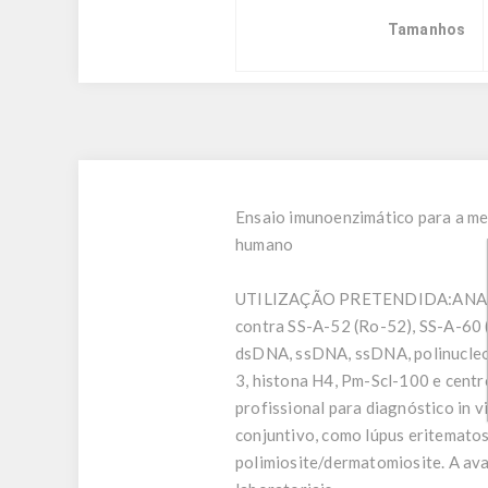
Tamanhos
Ensaio imunoenzimático para a med
humano
UTILIZAÇÃO PRETENDIDA:
ANA 
contra SS-A-52 (Ro-52), SS-A-60 
dsDNA, ssDNA, ssDNA, polinucleo
3, histona H4, Pm-Scl-100 e cent
profissional para diagnóstico in v
conjuntivo, como lúpus eritematos
polimiosite/dermatomiosite. A ava