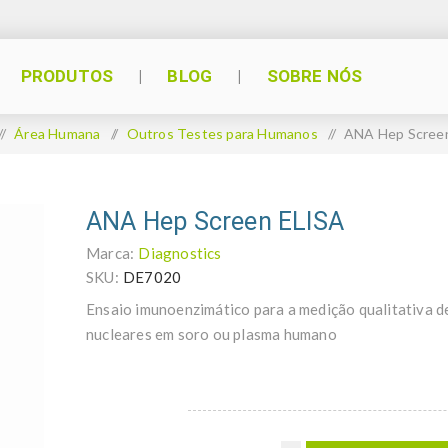
PRODUTOS
BLOG
SOBRE NÓS
/
Área Humana
/
Outros Testes para Humanos
/
ANA Hep Scree
ANA Hep Screen ELISA
Marca:
Diagnostics
SKU:
DE7020
Ensaio imunoenzimático para a medição qualitativa d
nucleares em soro ou plasma humano