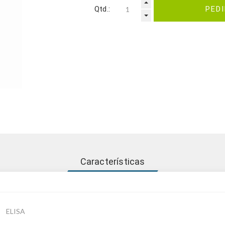
Qtd.:
PED
Características
ELISA