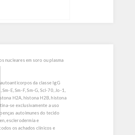
ios nucleares em soro ou plasma
 autoanticorpos da classe IgG
Sm-E, Sm-F, Sm-G, Scl-70, Jo-1,
stona H2A, histona H2B, histona
tina-se exclusivamente a uso
 doenças autoimunes do tecido
en, esclerodermia e
todos os achados clínicos e