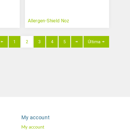
Allergen-Shield Noz
1
2
3
4
5
Última
My account
My account