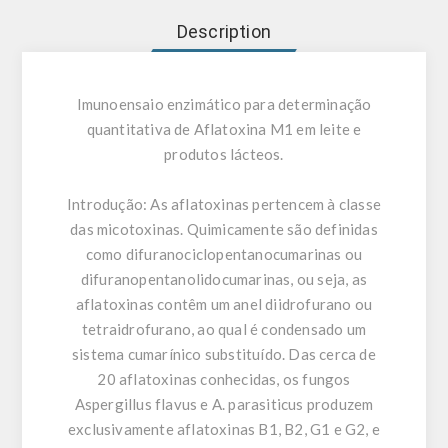
Description
Imunoensaio enzimático para determinação
quantitativa de Aflatoxina M1 em leite e
produtos lácteos.
Introdução:
As aflatoxinas pertencem à classe
das micotoxinas. Quimicamente são definidas
como difuranociclopentanocumarinas ou
difuranopentanolidocumarinas, ou seja, as
aflatoxinas contêm um anel diidrofurano ou
tetraidrofurano, ao qual é condensado um
sistema cumarínico substituído. Das cerca de
20 aflatoxinas conhecidas, os fungos
Aspergillus flavus e A. parasiticus produzem
exclusivamente aflatoxinas B1, B2, G1 e G2, e