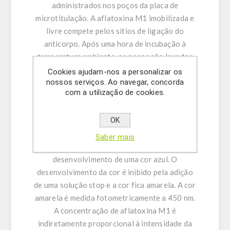
administrados nos poços da placa de
microtitulação. A aflatoxina M1 imobilizada e
livre compete pelos sítios de ligação do
anticorpo. Após uma hora de incubação à
temperatura ambiente, os poços são lavados
com solução de lavagem diluída para remover o
Cookies ajudam-nos a personalizar os
nossos serviços. Ao navegar, concorda
material não ligado. Um conjugado de
com a utilização de cookies.
peroxidase contra o anticorpo é administrado
nos poços e após outra hora de incubação, a
OK
placa é lavada novamente. Em seguida, uma
solução de substrato é adicionada e incubada
Saber mais
por 20 minutos, resultando no
desenvolvimento de uma cor azul. O
desenvolvimento da cor é inibido pela adição
de uma solução stop e a cor fica amarela. A cor
amarela é medida fotometricamente a 450 nm.
A concentração de aflatoxina M1 é
indiretamente proporcional à intensidade da