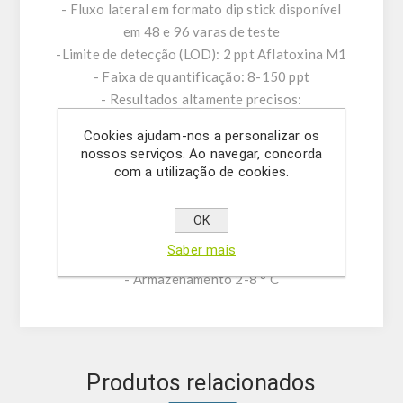
- Fluxo lateral em formato dip stick disponível
em 48 e 96 varas de teste
-Limite de detecção (LOD): 2 ppt Aflatoxina M1
- Faixa de quantificação: 8-150 ppt
- Resultados altamente precisos:
(concentrações entre 25 e 75ppt de AFM1)
Cookies ajudam-nos a personalizar os
<8% CV
nossos serviços. Ao navegar, concorda
- Reação cruzada (Aflatoxina M1 100%,
com a utilização de cookies.
Aflatoxina M2 10%)
- Ajustado ao limite da legislação da UE
OK
- Tempo de procedimento Baixo (10 min)
Saber mais
- Prazo de validade: 12 meses
- Armazenamento 2-8 ° C
Produtos relacionados