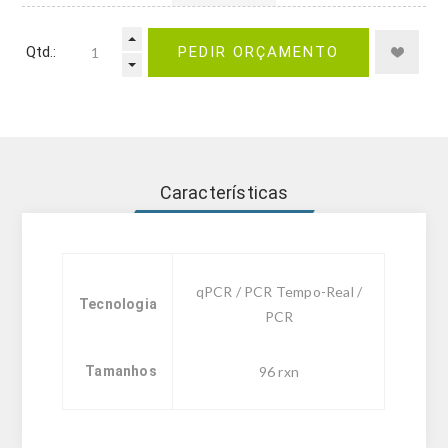
Qtd.:
PEDIR ORÇAMENTO
Características
qPCR / PCR Tempo-Real /
Tecnologia
PCR
Tamanhos
96 rxn