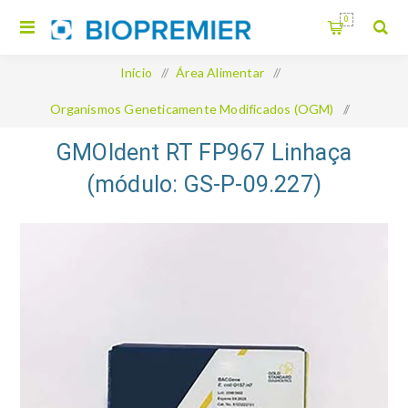
0
Início
/
Área Alimentar
/
Organismos Geneticamente Modificados (OGM)
/
GMOIdent RT FP967 Linhaça (módulo: GS-P-09.227)
GMOIdent RT FP967 Linhaça
(módulo: GS-P-09.227)