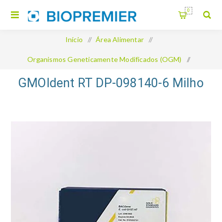
0
Início
/
Área Alimentar
/
Organismos Geneticamente Modificados (OGM)
/
GMOIdent RT DP-098140-6 Milho
GMOIdent RT DP-098140-6 Milho