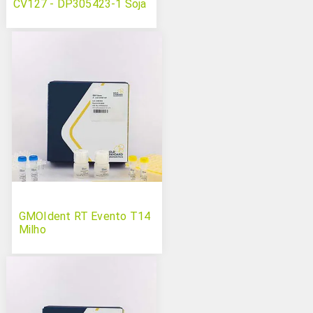
CV127 - DP305423-1 Soja
GMOIdent RT Evento T14
Milho