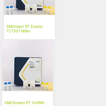
GMOIdent RT Evento
TC1507 Milho
GMOScreen RT CsVMV -