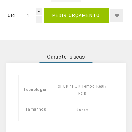
Qtd.:
PEDIR ORÇAMENTO
Características
qPCR / PCR Tempo-Real /
Tecnologia
PCR
Tamanhos
96 rxn