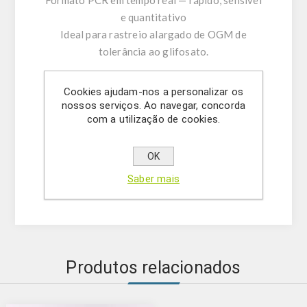
Formato PCR em tempo real — rápido, sensível
e quantitativo
Ideal para rastreio alargado de OGM de
tolerância ao glifosato.
Outros kits disponíveis:
Cookies ajudam-nos a personalizar os
- GMOScreen RT IPC (LR) EPSPS modificat
nossos serviços. Ao navegar, concorda
com a utilização de cookies.
(5421228801)
- GMOScreen RT IPC (LR) EPSPS/NOS/pat
(5421228702)
OK
- GMOScreen RT IPC (LR) EPSPS/NOS/pat
Saber mais
(5421228701)
Produtos relacionados