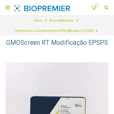
0
Início
/
Área Alimentar
/
Organismos Geneticamente Modificados (OGM)
/
GMOScreen RT Modificação EPSPS
GMOScreen RT Modificação EPSPS