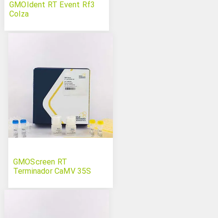
GMOIdent RT Event Rf3
Colza
GMOScreen RT
Terminador CaMV 35S