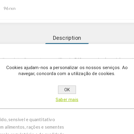
96 rxn
Description
mite a deteção evento-específica do Rf3, uma colza (canola) gene
Systems/Bayer CropScience que serve como componente restaurado
Cookies ajudam-nos a personalizar os nossos serviços. Ao
navegar, concorda com a utilização de cookies.
ndo tolerância ao herbicida glufosinato.
ona deteção fiável de OGM em matrizes de alimentos, rações e sem
OK
Saber mais
za Rf3
do, sensível e quantitativo
m alimentos, rações e sementes