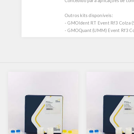
Concebido para aplicações de cont
Outros kits disponíveis:
- GMOIdent RT Event Rf3 Colza
- GMOQuant (UMM) Event Rf3 Co