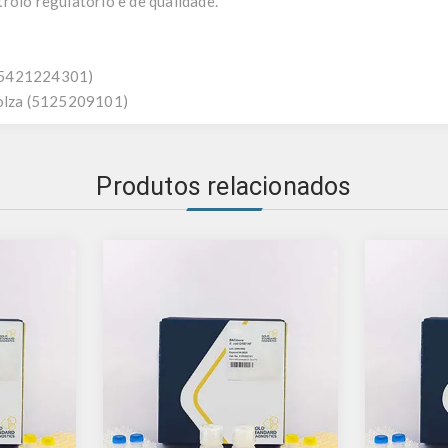
rolo regulatório e de qualidade.
 (5421224301)
lza (5125209101)
Produtos relacionados