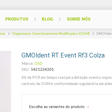
PRODUTOS
BLOG
SOBRE NÓS
ntar
/
Organismos Geneticamente Modificados (OGM)
/
GMOIdent
GMOIdent RT Event Rf3 Colza
Marca:
GSD
SKU:
5421224301
Kit de PCR em tempo real para deteção evento-especí
rastreio de OGM e conformidade regulatória em alim
Escolha as variantes do produto:
*