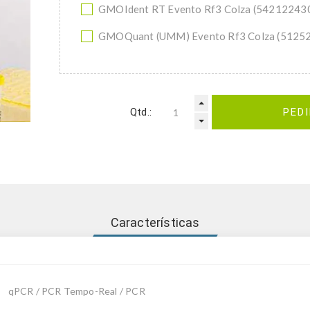
GMOIdent RT Evento Rf3 Colza (54212243
GMOQuant (UMM) Evento Rf3 Colza (5125
Qtd.:
PED
Características
qPCR / PCR Tempo-Real / PCR