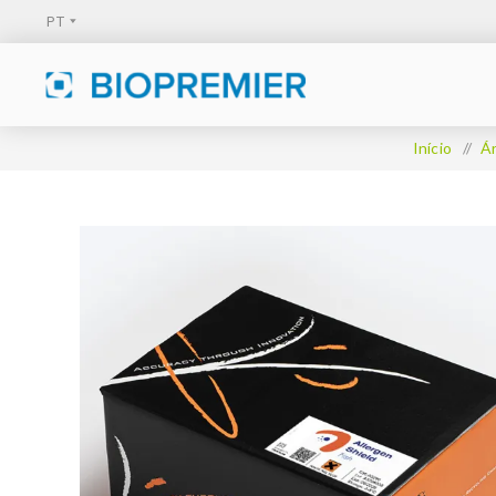
Início
/
Á