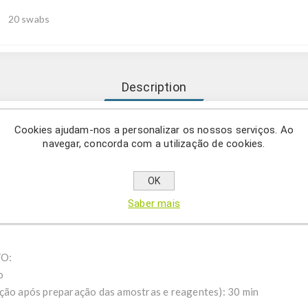
20 swabs
Description
Cookies ajudam-nos a personalizar os nossos serviços. Ao
úten é um produto adicional para apoiar a monitorização da conta
navegar, concorda com a utilização de cookies.
OK
-Shield Swabbing Kit Gluten é um produto adicional para apoiar 
Saber mais
peza de glúten. Foi especialmente concebido e validado para a apli
O:
o
ação após preparação das amostras e reagentes): 30 min