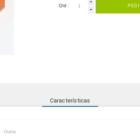
Qtd.:
PED
Características
Outra