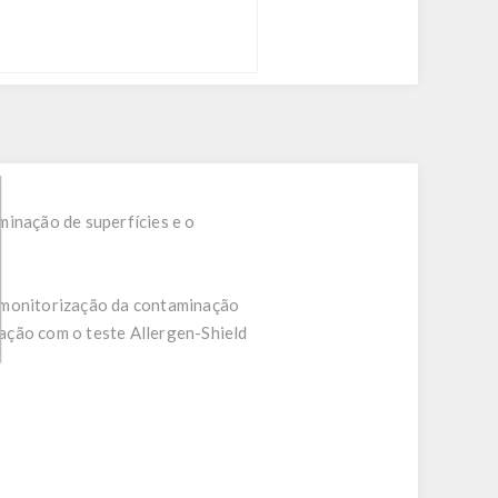
minação de superfícies e o
a monitorização da contaminação
cação com o teste Allergen-Shield