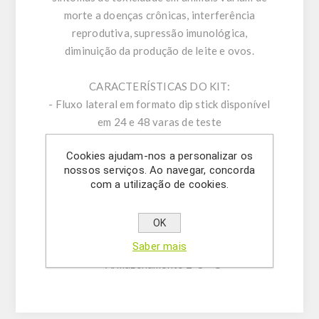
morte a doenças crônicas, interferência
reprodutiva, supressão imunológica,
diminuição da produção de leite e ovos.
CARACTERÍSTICAS DO KIT:
- Fluxo lateral em formato dip stick disponível
em 24 e 48 varas de teste
-Limite de detecção (LOD): 0,5 ppb Aflatoxina
Cookies ajudam-nos a personalizar os
B1
nossos serviços. Ao navegar, concorda
- Faixa de quantificação: 0,7-20 ppb
com a utilização de cookies.
- Resultados altamente precisos
- Ajustado ao limite da legislação da UE
OK
- Procedimento baixo tempo (10 min)
- Prazo de validade: 12 meses
Saber mais
- Armazenamento 2-8 ° C