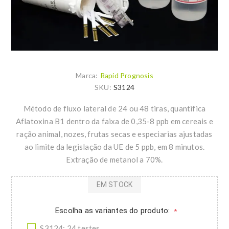
Marca:
Rapid Prognosis
SKU:
S3124
Método de fluxo lateral de 24 ou 48 tiras, quantifica
Aflatoxina B1 dentro da faixa de 0,35-8 ppb em cereais e
ração animal, nozes, frutas secas e especiarias ajustadas
ao limite da legislação da UE de 5 ppb, em 8 minutos.
Extração de metanol a 70%.
EM STOCK
Escolha as variantes do produto:
*
S3124: 24 testes