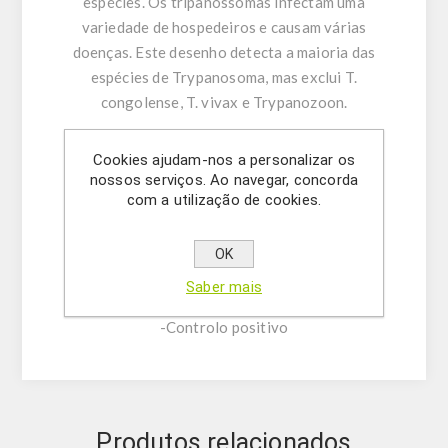
espécies. Os tripanossomas infectam uma
variedade de hospedeiros e causam várias
doenças. Este desenho detecta a maioria das
espécies de Trypanosoma, mas exclui T.
congolense, T. vivax e Trypanozoon.
Características do produto:
Cookies ajudam-nos a personalizar os
-Assay Mix Target composto por misturas
nossos serviços. Ao navegar, concorda
com a utilização de cookies.
singleplex de primers direto/reverso e sonda.
-Tampão de ressuspensão
-DNase/RNase água livre
OK
- (OPCIONAL) Controlo Interno
Saber mais
- Solução Mastermix
-Controlo positivo
Produtos relacionados