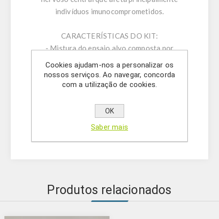
indivíduos imunocomprometidos.
CARACTERÍSTICAS DO KIT:
- Mistura do ensaio alvo composta por
misturas singleplex de primers específicos
Cookies ajudam-nos a personalizar os
forward/reverse e sondas.
nossos serviços. Ao navegar, concorda
com a utilização de cookies.
- Tampão de ressuspensão
- Água livre de DNase/RNase
- (OPCIONAL) Mistura de controlo interno
OK
- Solução mastermix
Saber mais
- Controlo positivo
Produtos relacionados