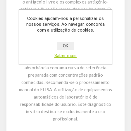
o antigénio livre e os complexos antigénio-
anticorpo livre são removidos por lavagem. O
anticorpo ligado à fase sólida é detectado por
Cookies ajudam-nos a personalizar os
um conjugado anti-IgG de coelho-peroxidase
nossos serviços. Ao navegar, concorda
com a utilização de cookies.
usando TMB como substrato, resultando em
uma reação de coloração. A reação é
monitorada em um comprimento de onda de
OK
450 nm. A quantificação de amostras
Saber mais
desconhecidas é obtida comparando sua
absorbância com uma curva de referência
preparada com concentrações padrão
conhecidas. Recomenda-se o processamento
manual do ELISA. A utilização de equipamentos
automáticos de laboratório é de
responsabilidade do usuário. Este diagnóstico
in vitro destina-se exclusivamente a uso
profissional.