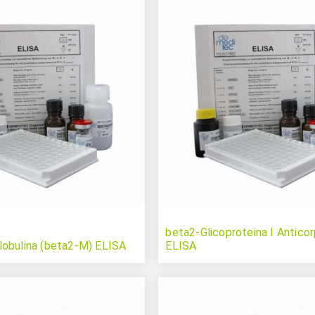
beta2-Glicoproteina I Antico
lobulina (beta2-M) ELISA
ELISA