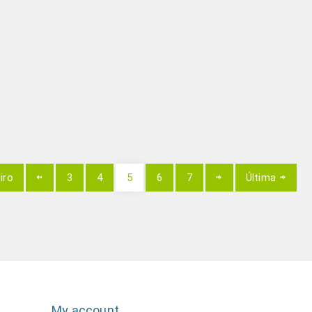
iro
3
4
5
6
7
Última
My account