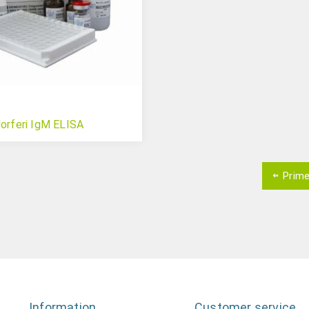
dorferi IgM ELISA
Prime
Information
Customer service