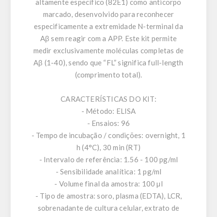
altamente específico (82E1) como anticorpo
marcado, desenvolvido para reconhecer
especificamente a extremidade N-terminal da
Aβ sem reagir com a APP. Este kit permite
medir exclusivamente moléculas completas de
Aβ (1-40), sendo que “FL” significa full-length
(comprimento total).
CARACTERÍSTICAS DO KIT:
- Método: ELISA
- Ensaios: 96
- Tempo de incubação / condições: overnight, 1
h (4°C), 30 min (RT)
- Intervalo de referência: 1.56 - 100 pg/ml
- Sensibilidade analítica: 1 pg/ml
- Volume final da amostra: 100 µl
- Tipo de amostra: soro, plasma (EDTA), LCR,
sobrenadante de cultura celular, extrato de