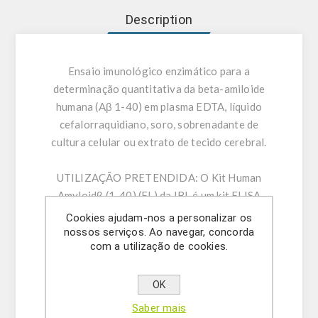
Description
Ensaio imunológico enzimático para a
determinação quantitativa da beta-amiloide
humana (Aβ 1-40) em plasma EDTA, líquido
cefalorraquidiano, soro, sobrenadante de
cultura celular ou extrato de tecido cerebral.
UTILIZAÇÃO PRETENDIDA:
O Kit Human
Amyloidβ (1-40) (FL) da IBL é um kit ELISA
destinado à determinação quantitativa da Aβ
Cookies ajudam-nos a personalizar os
humana (1-40) em plasma EDTA, líquido
nossos serviços. Ao navegar, concorda
com a utilização de cookies.
cefalorraquidiano, soro, meio de cultura celular
ou extrato de tecido cerebral.
OK
INFORMAÇÃO GERAL:
O primeiro caso da
Saber mais