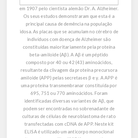
doença de Alzheimer foi descrito e reportado
em 1907 pelo cientista alemão Dr. A. Alzheimer.
Os seus estudos demonstraram que esta é a
principal causa de demência na população
idosa. As placas que se acumulam no cérebro de
indivíduos com doença de Alzheimer são
constituídas maioritariamente pela proteína
beta-amiloide (Aβ). A Aβ é um péptido
composto por 40 ou 42 (43) aminoácidos,
resultante da clivagem da proteína precursora
amiloide (APP) pelas secretases β e γ. A APP é
uma proteína transmembranar constituída por
695, 751 ou 770 aminoácidos. Foram
identificadas diversas variantes de Aβ, que
podem ser encontradas no sobrenadante de
culturas de células de neuroblastoma de rato
transfectadas com cDNA de APP. Neste kit
ELISA é utilizado um anticorpo monoclonal