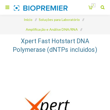
0
Início
/
Soluções para Laboratório
/
Amplificação e Análise DNA/RNA
/
Xpert Fast Hotstart DNA Polymerase (dNTPs incluidos)
Xpert Fast Hotstart DNA
Polymerase (dNTPs incluidos)