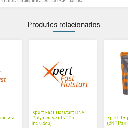
sistentes em amplificações de PCR rápidas.
Produtos relacionados
Xpert Fast Hotstart DNA
ymerase
Xpert Ta
Polymerase (dNTPs
(dNTPs in
incluidos)