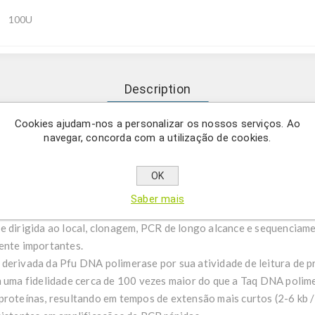
100U
Description
Cookies ajudam-nos a personalizar os nossos serviços. Ao
navegar, concorda com a utilização de cookies.
a baixa (100x mais baixa do Taq) para destinos exigentes e compl
lymerase é uma enzima de alta fidelidade robusta e versátil com 
OK
rimorada, tempos de extensão mais curtos, maior rendimento e cap
Saber mais
 com sua taxa de erro extremamente baixa, isso torna o Xpert Ampl
e dirigida ao local, clonagem, PCR de longo alcance e sequencia
ente importantes.
derivada da Pfu DNA polimerase por sua atividade de leitura de p
m uma fidelidade cerca de 100 vezes maior do que a Taq DNA polim
proteínas, resultando em tempos de extensão mais curtos (2-6 kb 