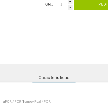
Qtd.:
PED
Características
qPCR / PCR Tempo-Real / PCR