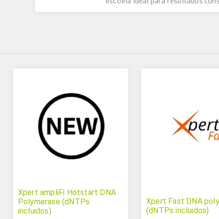
escolha ideal para resultados con
Xpert ampliFi Hotstart DNA
Xpert Fast DNA pol
Polymerase (dNTPs
(dNTPs incluidos)
incluidos)