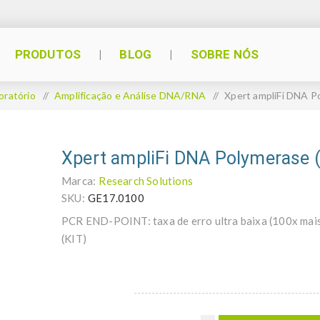
PRODUTOS
BLOG
SOBRE NÓS
oratório
/
Amplificação e Análise DNA/RNA
/
Xpert ampliFi DNA P
Xpert ampliFi DNA Polymerase 
Marca:
Research Solutions
SKU:
GE17.0100
PCR END-POINT: taxa de erro ultra baixa (100x mais 
(KIT)