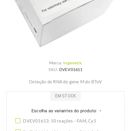
Marca:
Ingenetix
SKU:
DVEV01611
Deteção de RNA do gene M do BToV
EM STOCK
Escolha as variantes do produto:
*
DVEV01653: 50 reações - FAM, Cy5