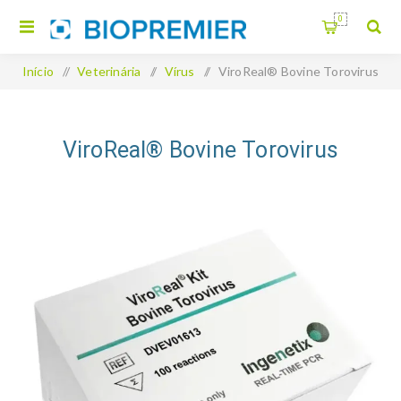
0
Início
/
Veterinária
/
Vírus
/
ViroReal® Bovine Torovirus
ViroReal® Bovine Torovirus