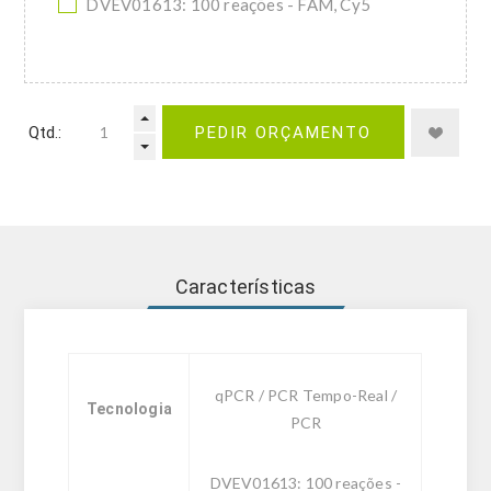
DVEV01613: 100 reações - FAM, Cy5
Qtd.:
PEDIR ORÇAMENTO
Características
qPCR / PCR Tempo-Real /
Tecnologia
PCR
DVEV01613: 100 reações -