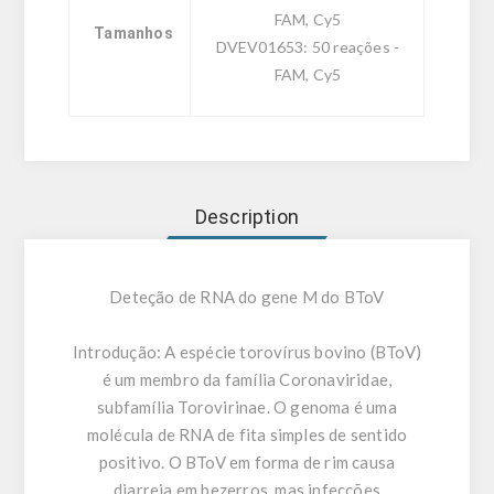
FAM, Cy5
Tamanhos
DVEV01653: 50 reações -
FAM, Cy5
Description
Deteção de RNA do gene M do BToV
Introdução:
A espécie torovírus bovino (BToV)
é um membro da família Coronaviridae,
subfamília Torovirinae. O genoma é uma
molécula de RNA de fita simples de sentido
positivo. O BToV em forma de rim causa
diarreia em bezerros, mas infecções