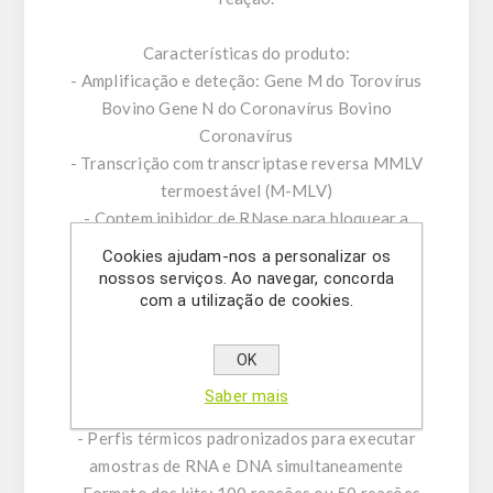
Características do produto:
- Amplificação e deteção: Gene M do Torovírus
Bovino Gene N do Coronavírus Bovino
Coronavírus
- Transcrição com transcriptase reversa MMLV
termoestável (M-MLV)
- Contem inibidor de RNase para bloquear a
degradação do RNA
Cookies ajudam-nos a personalizar os
- Corante -ROX ™ como referência passiva
nossos serviços. Ao navegar, concorda
com a utilização de cookies.
- Controlo positivo interno (IPC) para excluir
resultados falso-negativos
- Otimizado para lidar com inibidores de PCR
OK
- PCR: executa em todas as plataformas de
Saber mais
PCR em tempo real padrão estabelecidas
- Perfis térmicos padronizados para executar
amostras de RNA e DNA simultaneamente
- Formato dos kits: 100 reações ou 50 reações