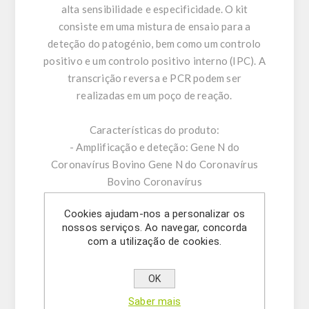
alta sensibilidade e especificidade. O kit
consiste em uma mistura de ensaio para a
deteção do patogénio, bem como um controlo
positivo e um controlo positivo interno (IPC). A
transcrição reversa e PCR podem ser
realizadas em um poço de reação.
Características do produto:
- Amplificação e deteção: Gene N do
Coronavírus Bovino Gene N do Coronavírus
Bovino Coronavírus
- Transcrição com transcriptase reversa MMLV
Cookies ajudam-nos a personalizar os
termoestável (M-MLV)
nossos serviços. Ao navegar, concorda
- Contem inibidor de RNase para bloquear a
com a utilização de cookies.
degradação do RNA
- Corante -ROX ™ como referência passiva
OK
- Controlo positivo interno (IPC) para excluir
Saber mais
resultados falso-negativos