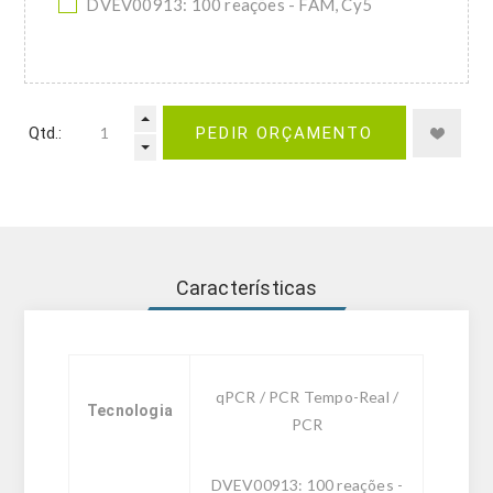
DVEV00913: 100 reações - FAM, Cy5
Qtd.:
PEDIR ORÇAMENTO
Características
qPCR / PCR Tempo-Real /
Tecnologia
PCR
DVEV00913: 100 reações -