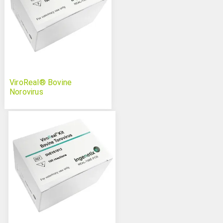
ViroReal® Bovine
Norovirus