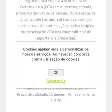
regulamentares para a ocorrência de
Ocratoxina A (OTA) em alimentos, cereais,
produtos derivados de cereais, frutos secos de
videira, café torrado, café solúvel, vinho e
sumo de uva. A determinação precisa e rápida
da presença de OTA nas commodities é de
importância primordial.
Cookies ajudam-nos a personalizar os
CARACTERÍSTICAS DO KIT:
nossos serviços. Ao navegar, concorda
-Fluxo lateral em formato de vareta disponível
com a utilização de cookies.
em 24 e 48 varetas de teste
-Limite de deteção (LOD): 0,6ppb
OK
-Intervalo de quantificação: 0,9-20ppb
Saber mais
-Resultados altamente precisos
-Baixo tempo de procedimento: 10min
Prazo de validade: 12 meses | Armazenamento
2-8 °C