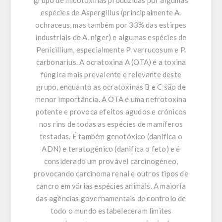
grupo de micotoxinas produzidas por algumas
espécies de Aspergillus (principalmente A.
ochraceus, mas também por 33% das estirpes
industriais de A. niger) e algumas espécies de
Penicillium, especialmente P. verrucosum e P.
carbonarius. A ocratoxina A (OTA) é a toxina
fúngica mais prevalente e relevante deste
grupo, enquanto as ocratoxinas B e C são de
menor importância. A OTA é uma nefrotoxina
potente e provoca efeitos agudos e crónicos
nos rins de todas as espécies de mamíferos
testadas. É também genotóxico (danifica o
ADN) e teratogénico (danifica o feto) e é
considerado um provável carcinogéneo,
provocando carcinoma renal e outros tipos de
cancro em várias espécies animais. A maioria
das agências governamentais de controlo de
todo o mundo estabeleceram limites