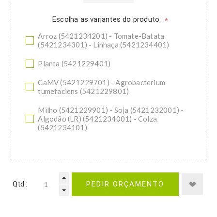
Escolha as variantes do produto:
*
Arroz (5421234201) - Tomate-Batata
(5421234301) - Linhaça (5421234401)
Planta (5421229401)
CaMV (5421229701) - Agrobacterium
tumefaciens (5421229801)
Milho (5421229901) - Soja (5421232001) -
Algodão (LR) (5421234001) - Colza
(5421234101)
Qtd.:
PEDIR ORÇAMENTO