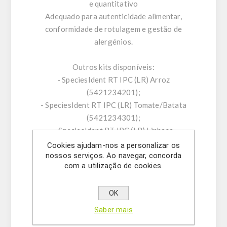
e quantitativo
Adequado para autenticidade alimentar,
conformidade de rotulagem e gestão de
alergénios.
Outros kits disponíveis:
- SpeciesIdent RT IPC (LR) Arroz
(5421234201);
- SpeciesIdent RT IPC (LR) Tomate/Batata
(5421234301);
- SpeciesIdent RT IPC (LR) Linhaça
(5421234401);
Cookies ajudam-nos a personalizar os
nossos serviços. Ao navegar, concorda
- SpeciesScreen RT IPC Planta (5421229401);
com a utilização de cookies.
- SpeciesIdent RT IPC CaMV (LR/HR)
(5421229701);
OK
- SpeciesIdent RT IPC Agrobacterium
tumefaciens (LR) (5421229801);
Saber mais
- SpeciesIdent RT IPC Milho (LR)