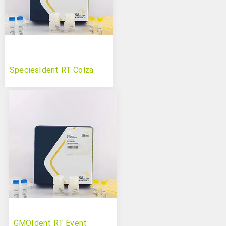
SpeciesIdent RT Colza
GMOIdent RT Event