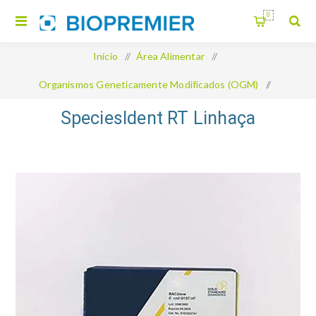
0
Início
/
Área Alimentar
/
Organismos Geneticamente Modificados (OGM)
/
SpeciesIdent RT Linhaça
SpeciesIdent RT Linhaça