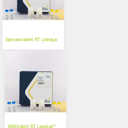
SpeciesIdent RT Linhaça
GMOIdent RT Laurical™