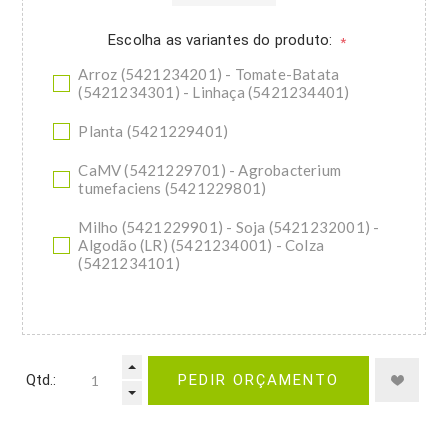
Escolha as variantes do produto:
*
Arroz (5421234201) - Tomate-Batata
(5421234301) - Linhaça (5421234401)
Planta (5421229401)
CaMV (5421229701) - Agrobacterium
tumefaciens (5421229801)
Milho (5421229901) - Soja (5421232001) -
Algodão (LR) (5421234001) - Colza
(5421234101)
Qtd.:
PEDIR ORÇAMENTO