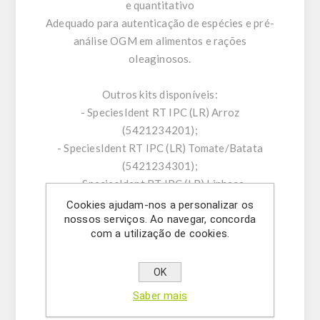
e quantitativo
Adequado para autenticação de espécies e pré-
análise OGM em alimentos e rações
oleaginosos.
Outros kits disponíveis:
- SpeciesIdent RT IPC (LR) Arroz
(5421234201);
- SpeciesIdent RT IPC (LR) Tomate/Batata
(5421234301);
- SpeciesIdent RT IPC (LR) Linhaça
(5421234401);
Cookies ajudam-nos a personalizar os
nossos serviços. Ao navegar, concorda
- SpeciesScreen RT IPC Planta (5421229401);
com a utilização de cookies.
- SpeciesIdent RT IPC CaMV (LR/HR)
(5421229701);
OK
- SpeciesIdent RT IPC Agrobacterium
tumefaciens (LR) (5421229801);
Saber mais
- SpeciesIdent RT IPC Milho (LR)