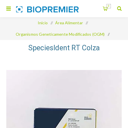
0
Início
/
Área Alimentar
/
Organismos Geneticamente Modificados (OGM)
/
SpeciesIdent RT Colza
SpeciesIdent RT Colza