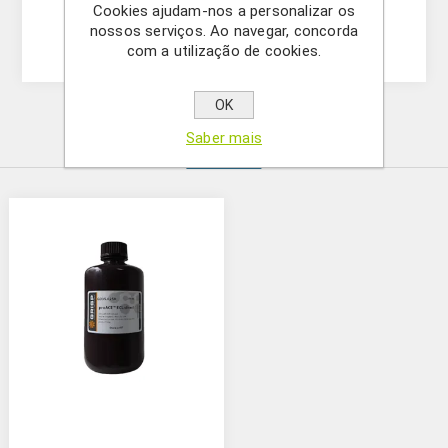
- Compatível com filme de raios X e
Cookies ajudam-nos a personalizar os
imagiadores CCD
nossos serviços. Ao navegar, concorda
com a utilização de cookies.
OK
Saber mais
Produtos relacionados