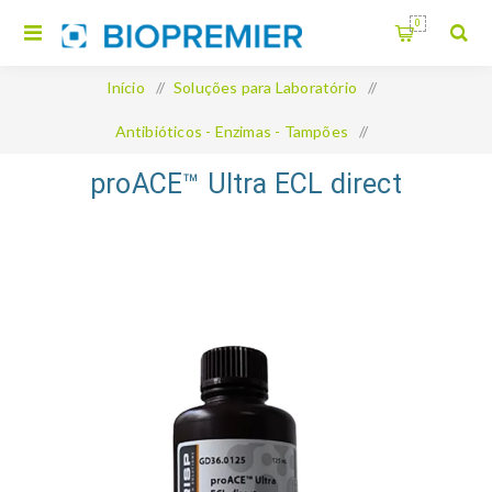
0
Início
/
Soluções para Laboratório
/
Antibióticos - Enzimas - Tampões
/
proACE™ Ultra ECL direct
proACE™ Ultra ECL direct