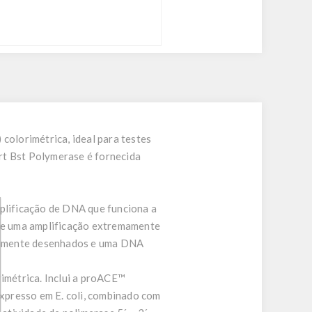
olorimétrica, ideal para testes
rt Bst Polymerase é fornecida
plificação de DNA que funciona a
te uma amplificação extremamente
cialmente desenhados e uma DNA
imétrica. Inclui a proACE™
xpresso em E. coli, combinado com