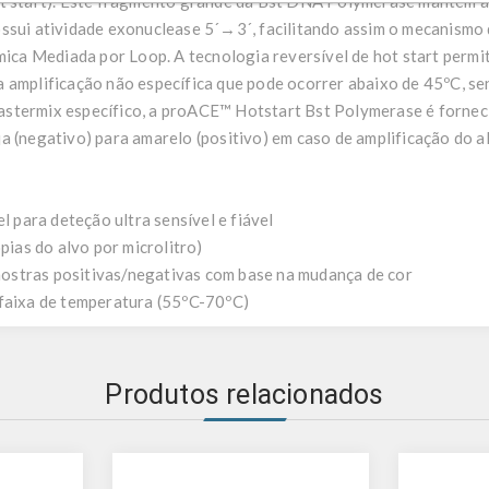
ot start). Este fragmento grande da Bst DNA Polymerase mantém a
ssui atividade exonuclease 5´→3´, facilitando assim o mecanismo
rmica Mediada por Loop. A tecnologia reversível de hot start permi
 amplificação não específica que pode ocorrer abaixo de 45ºC, sen
stermix específico, a proACE™ Hotstart Bst Polymerase é fornec
a (negativo) para amarelo (positivo) em caso de amplificação do a
l para deteção ultra sensível e fiável
ópias do alvo por microlitro)
 amostras positivas/negativas com base na mudança de cor
 faixa de temperatura (55ºC-70ºC)
Produtos relacionados