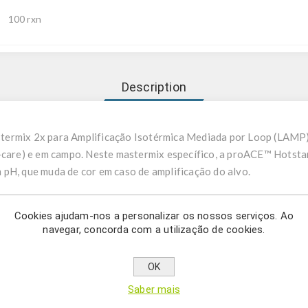
100 rxn
Description
ermix 2x para Amplificação Isotérmica Mediada por Loop (LAMP) c
f-care) e em campo. Neste mastermix específico, a proACE™ Hotsta
pH, que muda de cor em caso de amplificação do alvo.
icação Isotérmica Mediada por Loop é um método poderoso de am
Cookies ajudam-nos a personalizar os nossos serviços. Ao
almente 60ºC-65ºC), sem necessidade de um termociclador. Permi
navegar, concorda com a utilização de cookies.
 10⁹–10¹⁰ cópias em 15–60 minutos) utilizando 4 a 6 primers espe
locamento de cadeia.
OK
stermix 2x para Amplificação Isotérmica Mediada por Loop color
Saber mais
ento grande da DNA polimerase de Bacillus stearothermophilus, e