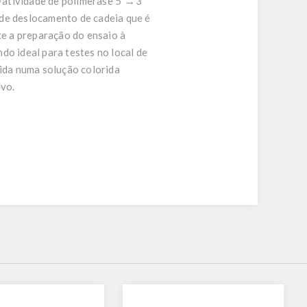
 atividade de polimerase 5´→3´
 de deslocamento de cadeia que é
te a preparação do ensaio à
do ideal para testes no local de
ida numa solução colorida
lvo.