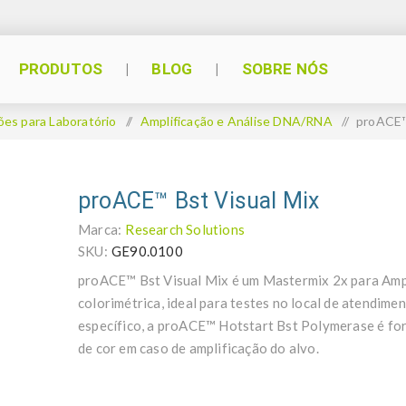
PRODUTOS
BLOG
SOBRE NÓS
ões para Laboratório
/
Amplificação e Análise DNA/RNA
/
proACE™
proACE™ Bst Visual Mix
Marca:
Research Solutions
SKU:
GE90.0100
proACE™ Bst Visual Mix é um Mastermix 2x para Amp
colorimétrica, ideal para testes no local de atendim
específico, a proACE™ Hotstart Bst Polymerase é fo
de cor em caso de amplificação do alvo.