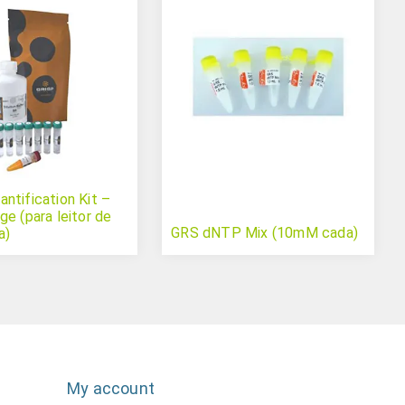
ntification Kit –
e (para leitor de
GRS dNTP Mix (10mM cada)
a)
My account