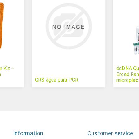
n Kit –
dsDNA Qua
a
Broad Rang
GRS água para PCR
microplac
Information
Customer service