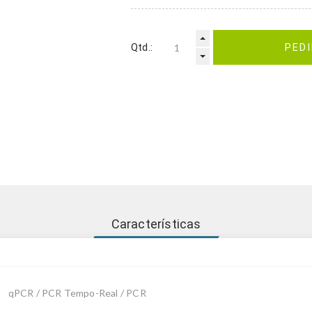
Qtd.:
PED
Características
qPCR / PCR Tempo-Real / PCR