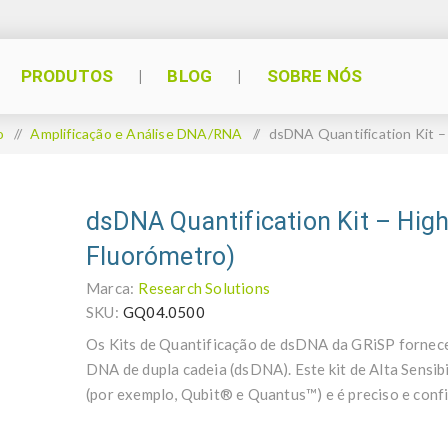
PRODUTOS
BLOG
SOBRE NÓS
o
/
Amplificação e Análise DNA/RNA
/
dsDNA Quantification Kit – 
dsDNA Quantification Kit – High 
Fluorómetro)
Marca:
Research Solutions
SKU:
GQ04.0500
Os Kits de Quantificação de dsDNA da GRiSP fornecem
DNA de dupla cadeia (dsDNA). Este kit de Alta Sensib
(por exemplo, Qubit® e Quantus™) e é preciso e confi