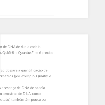
ão de DNA de dupla cadeia
lo, Qubit® e Quantus™) e é preciso
ápido para a quantificação de
orímetros (por exemplo, Qubit® e
A presença de DNA de cadeia
em amostras de DNA, como
 acetato) também têm pouco ou