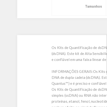
Tamanhos
Os Kits de Quantificação de dsDN
(dsDNA). Este kit de Alta Sensibi
e confiável em uma faixa linear de
INFORMAÇÕES GERAIS:
Os Kits 
DNA de dupla cadeia (dsDNA). Este
Quantus™) e é preciso e confiável
Os Kits de Quantificação de dsDN
simples (ssDNA) ou RNA não inte
proteínas, etanol, fenol, nucleot