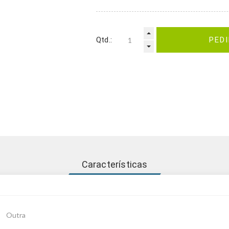
Qtd.:
PED
Características
Outra