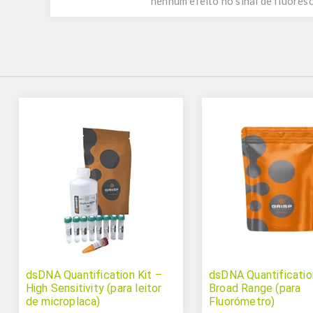
nenhum efeito no sinal de fluoresc
dsDNA Quantification Kit –
dsDNA Quantificatio
High Sensitivity (para leitor
Broad Range (para
de microplaca)
Fluorómetro)