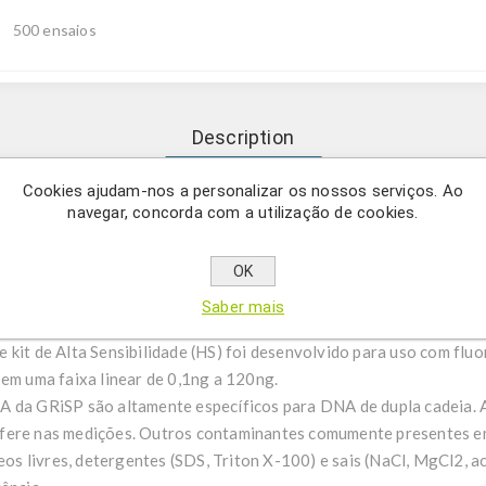
500 ensaios
Description
Cookies ajudam-nos a personalizar os nossos serviços. Ao
navegar, concorda com a utilização de cookies.
A da GRiSP fornecem um método fácil e rápido para a quantificaç
lidade (HS) foi desenvolvido para uso com fluorímetros (por exemp
 0,1ng a 120ng.
OK
Saber mais
de Quantificação de dsDNA da GRiSP fornecem um método fácil e r
 kit de Alta Sensibilidade (HS) foi desenvolvido para uso com flu
 em uma faixa linear de 0,1ng a 120ng.
A da GRiSP são altamente específicos para DNA de dupla cadeia. 
rfere nas medições. Outros contaminantes comumente presentes 
ídeos livres, detergentes (SDS, Triton X-100) e sais (NaCl, MgCl2,