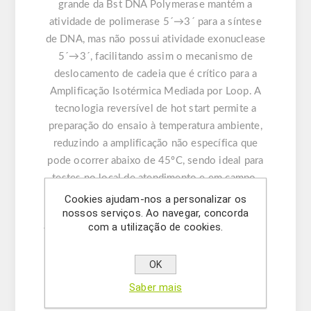
grande da Bst DNA Polymerase mantém a
atividade de polimerase 5´→3´ para a síntese
de DNA, mas não possui atividade exonuclease
5´→3´, facilitando assim o mecanismo de
deslocamento de cadeia que é crítico para a
Amplificação Isotérmica Mediada por Loop. A
tecnologia reversível de hot start permite a
preparação do ensaio à temperatura ambiente,
reduzindo a amplificação não específica que
pode ocorrer abaixo de 45ºC, sendo ideal para
testes no local de atendimento e em campo.
Este kit é fornecido com um corante
Cookies ajudam-nos a personalizar os
nossos serviços. Ao navegar, concorda
fluorescente concentrado 20x para deteção em
com a utilização de cookies.
tempo real utilizando qualquer termociclador de
qPCR.
OK
CARACTERÍSTICAS DO KIT:
Saber mais
- Tecnologia de hot start reversível para