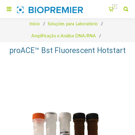
0
Início
/
Soluções para Laboratório
/
Amplificação e Análise DNA/RNA
/
proACE™ Bst Fluorescent Hotstart
proACE™ Bst Fluorescent Hotstart