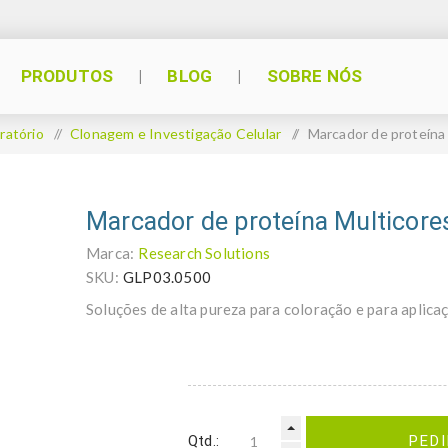
PRODUTOS
BLOG
SOBRE NÓS
ratório
/
Clonagem e Investigação Celular
/
Marcador de proteína 
Marcador de proteína Multicore
Marca:
Research Solutions
SKU:
GLP03.0500
Soluções de alta pureza para coloração e para aplic
Qtd.:
PED