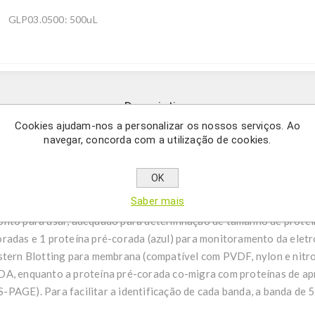
GLP03.0500: 500uL
Description
Cookies ajudam-nos a personalizar os nossos serviços. Ao
navegar, concorda com a utilização de cookies.
ração e para aplicações de remoção de anticorpos
OK
Saber mais
ronto para usar, adequado para determinação de tamanho de prot
radas e 1 proteína pré-corada (azul) para monitoramento da eletr
stern Blotting para membrana (compatível com PVDF, nylon e nitro
kDA, enquanto a proteína pré-corada co-migra com proteínas de 
PAGE). Para facilitar a identificação de cada banda, a banda de 