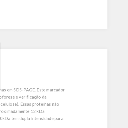
eínas em SDS-PAGE. Este marcador
oforese e verificação da
celulose). Essas proteínas não
aproximadamente 12 kDa
50kDa tem dupla intensidade para