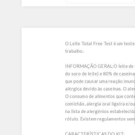
O Leite Total Free Test é um teste
trabalho.
INFORMAÇÃO GERAL:
O leite de
do soro de leite) e 80% de caseína
que pode causar uma reação imuno
alérgica devido às caseínas. O a
O consumo de alimentos que conte
comichão, alergia oral ligeira e/o
na lista de alergénios estabeleci
rótulo. Existem regulamentos seme
CARACTERÍSTICAS DO KIT: