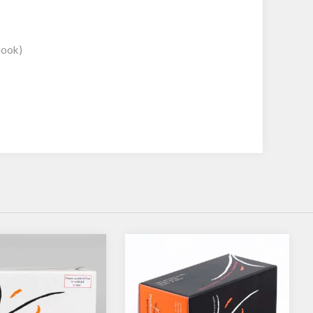
Hook)