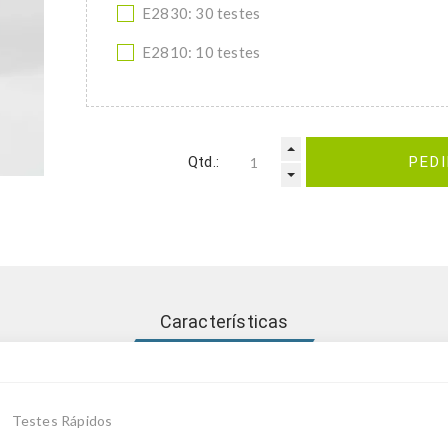
E2830: 30 testes
E2810: 10 testes
Qtd.:
PED
Características
Testes Rápidos