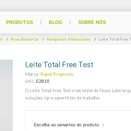
PRODUTOS
BLOG
SOBRE NÓS
io
/
Área Alimentar
/
Alergénios Alimentares
/
Leite Total Free 
Leite Total Free Test
Marca:
Rapid Prognosis
SKU:
E2810
O Leite Total Free Test é um teste de Fluxo Lateral q
soluções cip e superfícies de trabalho.
Escolha as variantes do produto:
*