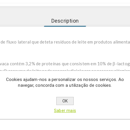
Description
 de fluxo lateral que deteta resíduos de leite em produtos alimenta
 vaca contém 3,2% de proteínas que consistem em 10% de β-lactog
s. O consumo de leite pode ser prejudicial para as pessoas alérgic
lógica nas crianças é a β-lactoglobulina, enquanto os adultos po
Cookies ajudam-nos a personalizar os nossos serviços. Ao
navegar, concorda com a utilização de cookies.
lergénio pode estar presente como ingrediente ou como contaminaç
nham leite por pessoas alérgicas pode causar uma vasta gama de s
u choque anafilático. De acordo com o regulamento (UE) n.º 1169/20
OK
da pela Autoridade Europeia para a Segurança dos Alimentos, deven
Saber mais
lhantes, p. nos EUA, Canadá, Austrália e Nova Zelândia.