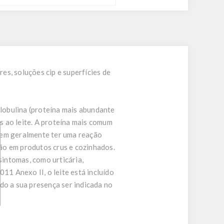
res, soluções cip e superfícies de
lobulina (proteína mais abundante
as ao leite. A proteína mais comum
dem geralmente ter uma reação
ão em produtos crus e cozinhados.
intomas, como urticária,
11 Anexo II, o leite está incluído
do a sua presença ser indicada no