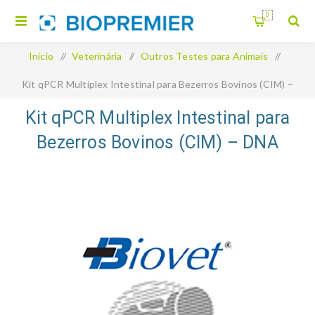
0
Início
/
Veterinária
/
Outros Testes para Animais
/
Kit qPCR Multiplex Intestinal para Bezerros Bovinos (CIM) –
DNA Bovicheck PCR
Kit qPCR Multiplex Intestinal para
Bezerros Bovinos (CIM) – DNA
Bovicheck PCR