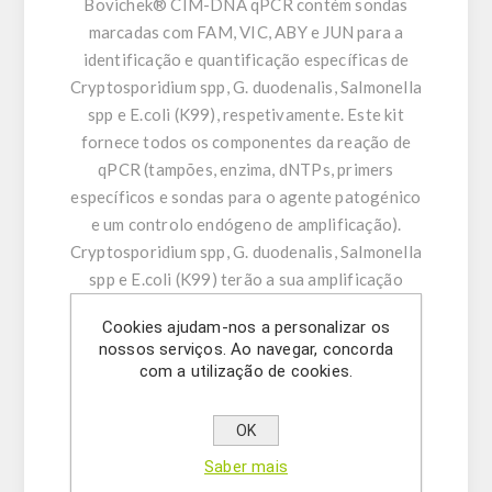
Bovichek® CIM-DNA qPCR contém sondas
marcadas com FAM, VIC, ABY e JUN para a
identificação e quantificação específicas de
Cryptosporidium spp, G. duodenalis, Salmonella
spp e E.coli (K99), respetivamente. Este kit
fornece todos os componentes da reação de
qPCR (tampões, enzima, dNTPs, primers
específicos e sondas para o agente patogénico
e um controlo endógeno de amplificação).
Cryptosporidium spp, G. duodenalis, Salmonella
spp e E.coli (K99) terão a sua amplificação
genómica detetada através dos canais FAM,
Cookies ajudam-nos a personalizar os
VIC, TAMRA ou ABY e ROX ou JUN,
nossos serviços. Ao navegar, concorda
respetivamente. Este kit também pode
com a utilização de cookies.
identificar resultados falso-negativos através
da medição do sinal fluorescente do controlo
OK
endógeno de amplificação (EAC) através do
Saber mais
canal CY5. Um controlo positivo sintético de