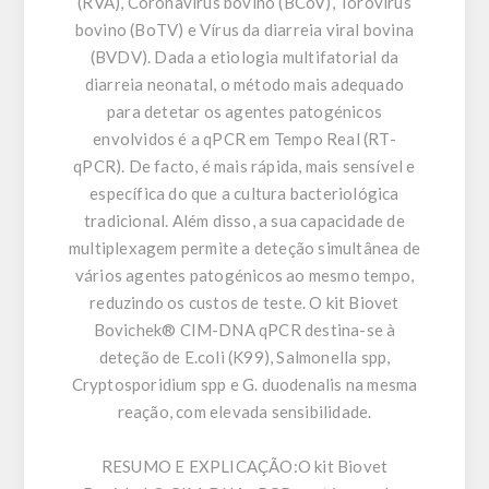
(RVA), Coronavírus bovino (BCoV), Torovírus
bovino (BoTV) e Vírus da diarreia viral bovina
(BVDV). Dada a etiologia multifatorial da
diarreia neonatal, o método mais adequado
para detetar os agentes patogénicos
envolvidos é a qPCR em Tempo Real (RT-
qPCR). De facto, é mais rápida, mais sensível e
específica do que a cultura bacteriológica
tradicional. Além disso, a sua capacidade de
multiplexagem permite a deteção simultânea de
vários agentes patogénicos ao mesmo tempo,
reduzindo os custos de teste. O kit Biovet
Bovichek® CIM-DNA qPCR destina-se à
deteção de E.coli (K99), Salmonella spp,
Cryptosporidium spp e G. duodenalis na mesma
reação, com elevada sensibilidade.
RESUMO E EXPLICAÇÃO:
O kit Biovet