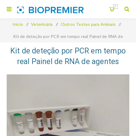
0
Início
/
Veterinária
/
Outros Testes para Animais
/
Kit de deteção por PCR em tempo real Painel de RNA de
agentes patogénicos de rastreio completo de suínos
Kit de deteção por PCR em tempo
real Painel de RNA de agentes
patogénicos de rastreio completo
de suínos