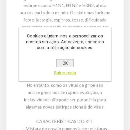
estirpes como H1N1, H1N2 e H3N2, afeta
porcos em todo o mundo. Os sintomas incluem
febre, letargia, espirros, tosse, dificuldade
respiratória e perda de apetite, podendo em
casos raros provocar aborto. Apesar de existir
Cookies ajudam-nos a personalizar os
possibilidade de transmissão do vírus dos
nossos serviços. Ao navegar, concorda
com a utilização de cookies.
porcos para os humanos, tal é pouco comum e
não representa um risco significativo para a
saúde humana. A infeção suína pode levar à
OK
perda de peso e fraco crescimento, resultando
Saber mais
em prejuízos económicos para os produtores.
No entanto, como os vírus da gripe são
microrganismos de rápida evolução, a
inclusividade não pode ser garantida para
algumas novas estirpes clonais do vírus.
CARACTERÍSTICAS DO KIT:
- Mistura do ensaio composta por misturas