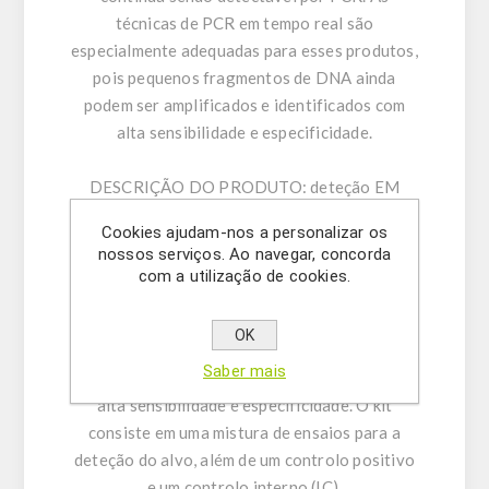
técnicas de PCR em tempo real são
especialmente adequadas para esses produtos,
pois pequenos fragmentos de DNA ainda
podem ser amplificados e identificados com
alta sensibilidade e especificidade.
DESCRIÇÃO DO PRODUTO:
deteção EM
TEMPO REAL Sesame usa PCR em tempo real
Cookies ajudam-nos a personalizar os
para a deteção do sésamo em um procedimento
nossos serviços. Ao navegar, concorda
simples, confiável e rápido. O ensaio é baseado
com a utilização de cookies.
nas reações de PCR em tempo real da nuclease
5 'para amplificar uma sequência genómica
OK
única no alvo. Nossos primers e sonda
Saber mais
cuidadosamente projetados garantem a mais
alta sensibilidade e especificidade. O kit
consiste em uma mistura de ensaios para a
deteção do alvo, além de um controlo positivo
e um controlo interno (IC).