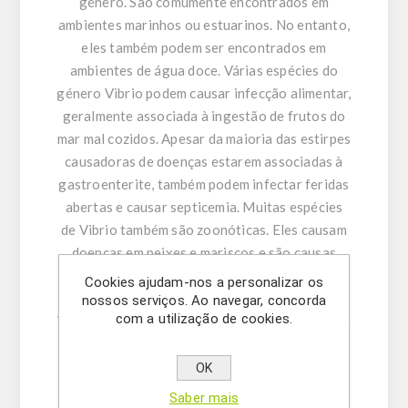
género. São comumente encontrados em
ambientes marinhos ou estuarinos. No entanto,
eles também podem ser encontrados em
ambientes de água doce. Várias espécies do
género Vibrio podem causar infecção alimentar,
geralmente associada à ingestão de frutos do
mar mal cozidos. Apesar da maioria das estirpes
causadoras de doenças estarem associadas à
gastroenterite, também podem infectar feridas
abertas e causar septicemia. Muitas espécies
de Vibrio também são zoonóticas. Eles causam
doenças em peixes e mariscos e são causas
comuns de mortalidade entre a vida marinha.
Cookies ajudam-nos a personalizar os
Alguns exemplos de espécies patogênicas de
nossos serviços. Ao navegar, concorda
com a utilização de cookies.
Vibrio incluem V. cholera, V. parahaemolyticus e
V. vulnificus.
OK
Características do produto:
Saber mais