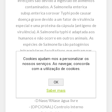
infecções são devido à ingestão de alimentos
contaminados. A Salmonella enterica
subsp.enterica sorovar Typhi pode causar
doença grave devido a um fator de virulência
especial e uma proteína da cápsula (antígeno de
virulência). A Salmonella typhi é adaptada aos
humanos e não ocorre em outros animais. As
espécies de Salmonella são patogénios
intracelulares facultativos que entram nas
células via macropinossomos.
Cookies ajudam-nos a personalizar os
nossos serviços. Ao navegar, concorda
com a utilização de cookies.
Características do produto:
-Assay Mix Alvo composto por misturas
singleplex de primers diretos/reversos
OK
específicos e sonda.
Saber mais
-Tampão de ressuspensão
-DNase/RNase água livre
- (OPCIONAL) Controlo Interno