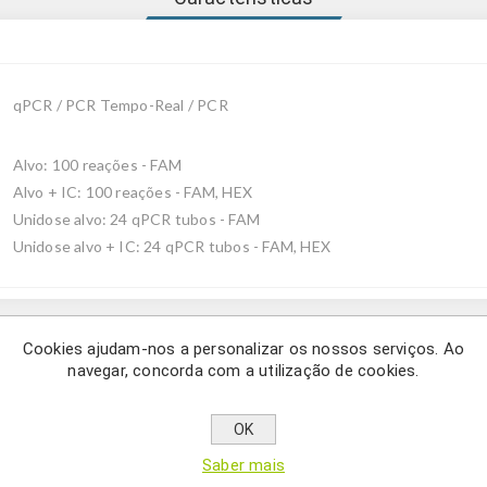
qPCR / PCR Tempo-Real / PCR
Alvo: 100 reações - FAM
Alvo + IC: 100 reações - FAM, HEX
Unidose alvo: 24 qPCR tubos - FAM
Unidose alvo + IC: 24 qPCR tubos - FAM, HEX
Cookies ajudam-nos a personalizar os nossos serviços. Ao
Description
navegar, concorda com a utilização de cookies.
OK
mamíferos, usando qPCR.
interesse devido às repercussões globais sobre riscos econômicos,
Saber mais