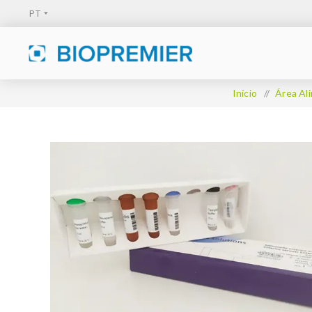
Início
/
Área Al