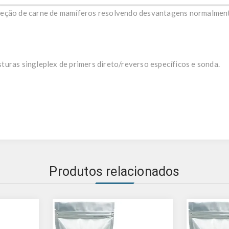
detectar mais de um tipo de adulterante ou são ineficazes para t
teção de carne de mamíferos resolvendo desvantagens normalmen
uras singleplex de primers direto/reverso específicos e sonda.
Produtos relacionados