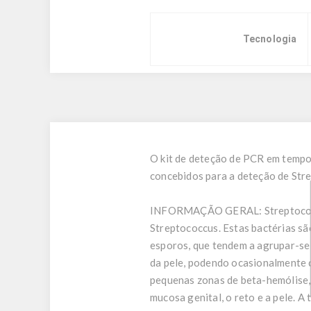
Tecnologia
O kit de deteção de PCR em tempo
concebidos para a deteção de Str
INFORMAÇÃO GERAL:
Streptoco
Streptococcus. Estas bactérias sã
esporos, que tendem a agrupar-se 
da pele, podendo ocasionalmente 
pequenas zonas de beta-hemólise,
mucosa genital, o reto e a pele. A