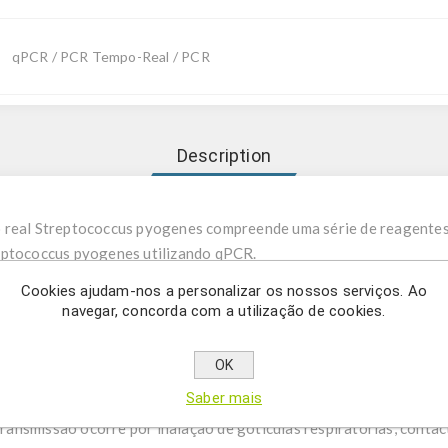
qPCR / PCR Tempo-Real / PCR
Description
 real Streptococcus pyogenes compreende uma série de reagentes
eptococcus pyogenes utilizando qPCR.
Cookies ajudam-nos a personalizar os nossos serviços. Ao
ccus pyogenes é uma espécie de bactéria Gram-positiva, aerotole
navegar, concorda com a utilização de cookies.
o extracelulares, compostas por cocos (células arredondadas) nã
em cadeias. São clinicamente significativas para os seres humanos
OK
causar infeções estreptocócicas do Grupo A. Quando cultivadas 
Saber mais
 uma destruição completa dos glóbulos vermelhos. S. pyogenes col
 transmissão ocorre por inalação de gotículas respiratórias, conta