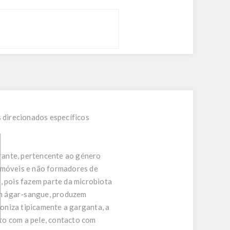
 direcionados específicos
rante, pertencente ao género
o móveis e não formadores de
, pois fazem parte da microbiota
em ágar-sangue, produzem
oniza tipicamente a garganta, a
cto com a pele, contacto com