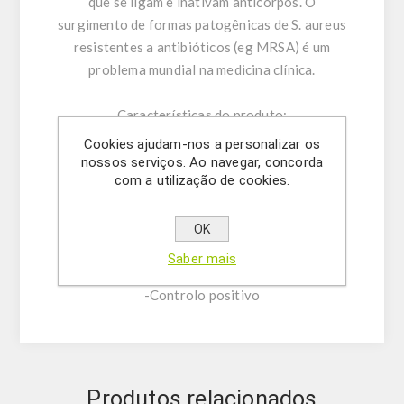
que se ligam e inativam anticorpos. O
surgimento de formas patogênicas de S. aureus
resistentes a antibióticos (eg MRSA) é um
problema mundial na medicina clínica.
Características do produto:
-Assay Mix Target composto por misturas
Cookies ajudam-nos a personalizar os
singleplex de primers diretos/reversos
nossos serviços. Ao navegar, concorda
com a utilização de cookies.
específicos e sonda.
-Tampão de ressuspensão
-DNase/RNase água livre
OK
- (OPCIONAL) Controlo Interno
Saber mais
- Solução Mastermix
-Controlo positivo
Produtos relacionados