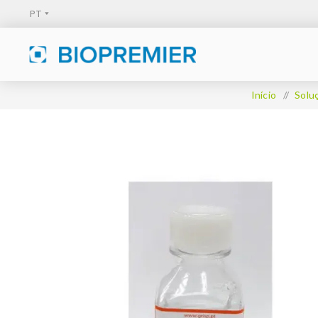
Início
/
Solu