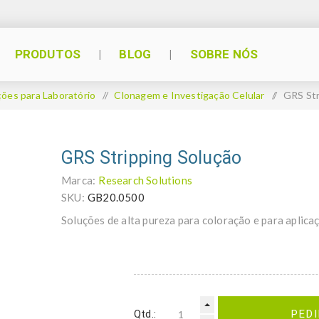
PRODUTOS
BLOG
SOBRE NÓS
ções para Laboratório
/
Clonagem e Investigação Celular
/
GRS Str
GRS Stripping Solução
Marca:
Research Solutions
SKU:
GB20.0500
Soluções de alta pureza para coloração e para aplic
Qtd.:
PED